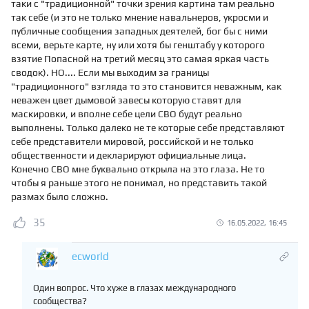
таки с "традиционной" точки зрения картина там реально
так себе (и это не только мнение навальнеров, укросми и
публичные сообщения западных деятелей, бог бы с ними
всеми, верьте карте, ну или хотя бы генштабу у которого
взятие Попасной на третий месяц это самая яркая часть
сводок). НО.... Если мы выходим за границы
"традиционного" взгляда то это становится неважным, как
неважен цвет дымовой завесы которую ставят для
маскировки, и вполне себе цели СВО будут реально
выполнены. Только далеко не те которые себе представляют
себе представители мировой, российской и не только
общественности и декларируют официальные лица.
Конечно СВО мне буквально открыла на это глаза. Не то
чтобы я раньше этого не понимал, но представить такой
размах было сложно.
35
16.05.2022, 16:45
ecworld
Один вопрос. Что хуже в глазах международного
сообщества?