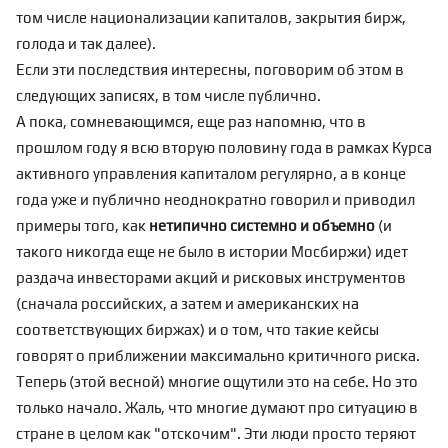
том числе национализации капиталов, закрытия бирж,
голода и так далее).
Если эти последствия интересны, поговорим об этом в
следующих записях, в том числе публично.
А пока, сомневающимся, еще раз напомню, что в
прошлом году я всю вторую половину года в рамках Курса
активного управления капиталом регулярно, а в конце
года уже и
публично
неоднократно говорил и приводил
примеры того, как
нетипично системно и объемно
(и
такого никогда еще не было в истории Мосбиржи) идет
раздача инвесторами акций и рисковых инструментов
(сначала российских, а затем и американских на
соответствующих биржах) и о том, что такие кейсы
говорят о приближении максимально критичного риска.
Теперь (этой весной) многие ощутили это на себе. Но это
только начало. Жаль, что многие думают про ситуацию в
стране в целом как "отскочим". Эти люди просто теряют