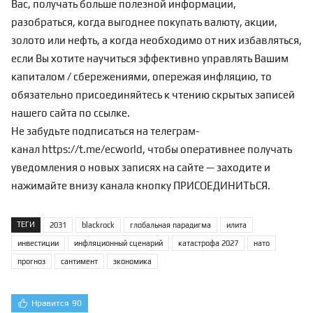
Вас, получать больше полезной информации,
разобраться, когда выгоднее покупать валюту, акции,
золото или нефть, а когда необходимо от них избавляться,
если Вы хотите научиться эффективно управлять Вашим
капиталом / сбережениями, опережая инфляцию, то
обязательно присоединяйтесь к чтению скрытых записей
нашего сайта по
ссылке
.
Не забудьте подписаться на телеграм-
канал
https://t.me/ecworld
, чтобы оперативнее получать
уведомления о новых записях на сайте — заходите и
нажимайте внизу канала кнопку ПРИСОЕДИНИТЬСЯ.
ТЕГИ
2031
blackrock
глобальная парадигма
илита
инвестиции
инфляционный сценарий
катастрофа 2027
нато
прогноз
сантимент
экономика
Нравится
90