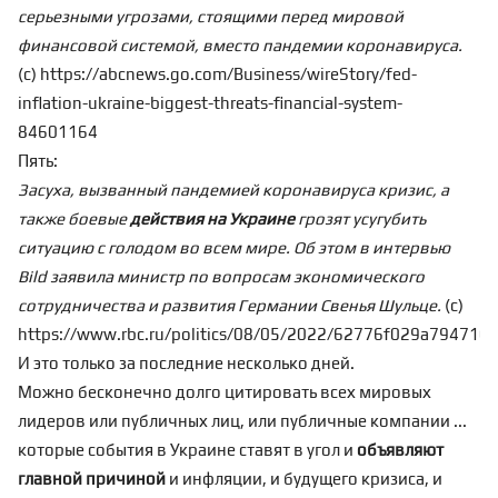
серьезными угрозами, стоящими перед мировой
финансовой системой, вместо пандемии коронавируса.
(с) https://abcnews.go.com/Business/wireStory/fed-
inflation-ukraine-biggest-threats-financial-system-
84601164
Пять:
Засуха, вызванный пандемией коронавируса кризис, а
также боевые
действия на Украине
грозят усугубить
ситуацию с голодом во всем мире. Об этом в интервью
Bild заявила министр по вопросам экономического
сотрудничества и развития Германии Свенья Шульце.
(с)
https://www.rbc.ru/politics/08/05/2022/62776f029a794710
И это только за последние несколько дней.
Можно бесконечно долго цитировать всех мировых
лидеров или публичных лиц, или публичные компании ...
которые события в Украине ставят в угол и
объявляют
главной причиной
и инфляции, и будущего кризиса, и