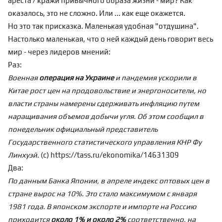
ареста / кражи привычного образа жизни - мир? Как
оказалось, это не сложно. Или ... как еще окажется.
Но это так присказка. Маленькая удобная "отдушина".
Настолько маленькая, что о ней каждый день говорит весь
мир - через лидеров мнений:
Раз:
Военная
операция на Украине
и пандемия ускорили в
Китае рост цен на продовольствие и энергоносители, но
власти страны намерены сдерживать инфляцию путем
наращивания объемов добычи угля. Об этом сообщил в
понедельник официальный представитель
Государственного статистического управления КНР Фу
Линхуэй.
(с) https://tass.ru/ekonomika/14631309
Два:
По данным Банка Японии, в апреле индекс оптовых цен в
стране вырос на 10%. Это стало максимумом с января
1981 года. В японском экспорте и импорте на Россию
приходится
около 1% и около 2%
соответственно, на