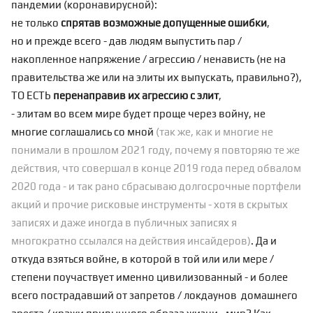
пандемии (коронавирусной):
не только
спрятав возможные допущенные ошибки
,
но и прежде всего - дав людям выпустить пар /
накопленное напряжение / агрессию / ненависть (не на
правительства же или на элиты их выпускать, правильно?),
ТО ЕСТЬ
перенаправив их агрессию с элит
,
- элитам во всем мире будет проще через войну, не
многие соглашались со мной
(так же, как и многие не
понимали в прошлом 2021 году, почему я повторяю те же
действия, что совершал в конце 2019 года перед обвалом
2020 года - и так рано
сбрасываю долгосрочные портфели
акций
и прочие рисковые инструменты - хотя в
скрытых
записях
и даже иногда в
публичных записях
я
многократно ссылался на действия инсайдеров)
. Да и
откуда взяться войне, в которой в той или или мере /
степени поучаствует именно цивилизованный - и более
всего пострадавший от запретов / локдаунов домашнего