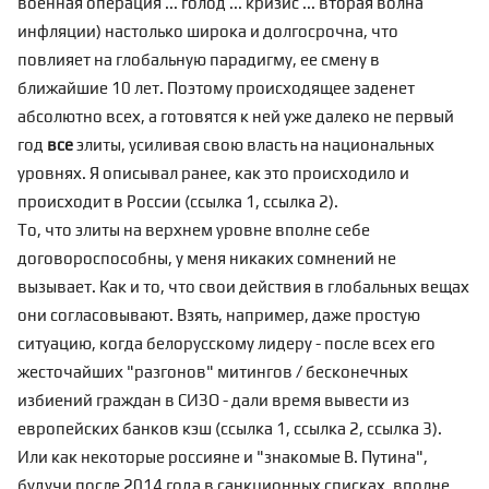
военная операция ...
голод
...
кризис
... вторая волна
инфляции
) настолько широка и долгосрочна, что
повлияет на
глобальную парадигму
, ее смену в
ближайшие 10 лет. Поэтому происходящее заденет
абсолютно всех, а готовятся к ней уже далеко не первый
год
все
элиты, усиливая свою власть на национальных
уровнях. Я описывал ранее, как это происходило и
происходит в России (
ссылка 1
,
ссылка 2
).
То, что элиты на верхнем уровне вполне себе
договороспособны, у меня никаких сомнений не
вызывает. Как и то, что свои действия в глобальных вещах
они согласовывают. Взять, например, даже простую
ситуацию, когда белорусскому лидеру - после всех его
жесточайших "разгонов" митингов / бесконечных
избиений граждан в СИЗО - дали время вывести из
европейских банков кэш (
ссылка 1
,
ссылка 2
,
ссылка 3
).
Или как некоторые россияне и "знакомые В. Путина",
будучи после 2014 года в санкционных списках, вполне