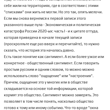
себе жили на территориях, где в соответствии с этими
"списками" они жить не могли. Но это так, опять мелочи.
Если мы снова вернемся к первой записи этого
указанного выше пула -
Экономическая и политическая
катастрофа России 2020-ых: часть I
- и к цитате оттуда,
которая приведена в начале текущей записи
(проскролльте еще раз вверх и перечитайте), то нужно
сказать, что история эта началась давно.
Есть такое понятие как сантимент. А если более узкое или
конкретное - общественный сантимент. Если говорить
простым русским и одним словом, то можно можно
использовать слово "ощущение" или "настроения".
Причем, ощущение это у многих или в обществе
складывается на основе той информации, которой
кормят это общество. Сантимент можно замерять. Это
позволяет в том числе понять, насколько общество
готово к тому или иному событию. Что-то вроде "окна