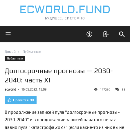
БУДУЩЕЕ. СИСТЕМНО
Открыть главное меню
Открыть скрытые 
Отк
Домой
Публичные
Публичные
Долгосрочные прогнозы — 2030-
2040: часть XI
ecworld
-
16.05.2022, 15:09
147290
53
Нравится
90
В продолжение записей пула "
долгосрочные прогнозы -
2030-2040
" и в продолжение записей начатого не так
давно пула "катастрофа 2027" (если какие-то из них вы не