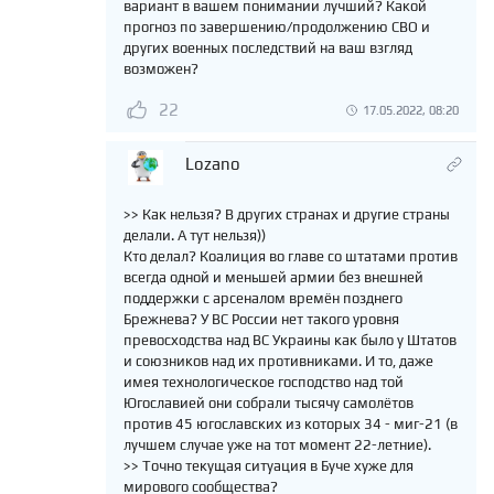
вариант в вашем понимании лучший? Какой
прогноз по завершению/продолжению СВО и
других военных последствий на ваш взгляд
возможен?
22
17.05.2022, 08:20
Lozano
>> Как нельзя? В других странах и другие страны
делали. А тут нельзя))
Кто делал? Коалиция во главе со штатами против
всегда одной и меньшей армии без внешней
поддержки с арсеналом времён позднего
Брежнева? У ВС России нет такого уровня
превосходства над ВС Украины как было у Штатов
и союзников над их противниками. И то, даже
имея технологическое господство над той
Югославией они собрали тысячу самолётов
против 45 югославских из которых 34 - миг-21 (в
лучшем случае уже на тот момент 22-летние).
>> Точно текущая ситуация в Буче хуже для
мирового сообщества?