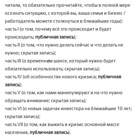
читали, то обязательно прочитайте, чтобы в полной мере
осознать ситуацию, с которой вы, ваша семья и бизнес /
работодатель можете столкнуться в ближайшие годы):
часть I
(о том, почему всё это происходит и будет
происходить;
публичная запись
);
часть II
(о том, что нужно делать сейчас и что делать не
нужно; скрытая запись);
часть III
(о временн
о
м шансе, который нужно будет
обязательно использовать; скрытая запись);
часть IV
(об особенностях нового кризиса;
публичная
запись
);
часть V
(о том, как нами манипулируют и на что нужно
обращать внимание; скрытая запись);
часть VI
(о новых задачах инвестора на ближайшие 10 лет;
скрытая запись);
часть VII
(о том, как выжить в кризис основной массе
населения,
публичная запись
).