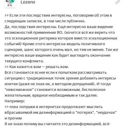
Lozano
>> Если эти последствия интересны, поговорим об этом в
следующих записях, в том числе публично.
Да, последствия интересны. Ещё интересно ваше видение
возможностей применения ЯО. (хочется всё же верить что
это эсклационная риторика которая вместо эскалационных
событий) Кроме этого интересна модель позитивного
сценария, шанс которого очень мал, но тем не менее. Так же
интересно ваше видение как будет выглядеть окончание
текущего конфликта.
>> Как кажется вам — решать вам.
Всё становится яснее если к попыткам рассматривать
ситуацию с традиционных точек зрения добавить интересы
илитки (даже не зная их, а методом допущений). И тогда
"невозможное" становится возможным, бесполезное
желательным, вредное необходимым и так далее.
Например:
>> пока лопушки в интернетах продолжают мыслить
вбрасываемой им дезинформацией о "потерях", "неудачах"
и прочем
Я не знаю почему вы считаете это дезинформацией, всё-