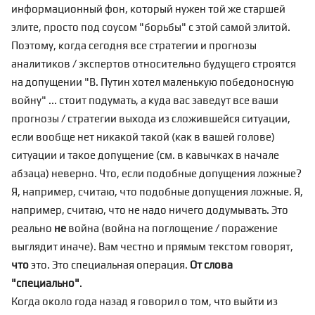
информационный фон, который нужен той же старшей
элите, просто под соусом "борьбы" с этой самой элитой.
Поэтому, когда сегодня все стратегии и прогнозы
аналитиков / экспертов относительно будущего строятся
на допущении "В. Путин хотел маленькую победоносную
войну" ... стоит подумать, а куда вас заведут все ваши
прогнозы / стратегии выхода из сложившейся ситуации,
если вообще нет никакой такой (как в вашей голове)
ситуации и такое допущение (см. в кавычках в начале
абзаца) неверно. Что, если подобные допущения ложные?
Я, например, считаю, что подобные допущения ложные. Я,
например, считаю, что не надо ничего додумывать. Это
реально
не
война (война на поглощение / поражение
выглядит иначе). Вам честно и прямым текстом говорят,
что
это. Это специальная операция.
От слова
"специально"
.
Когда около года назад я говорил о том, что выйти из