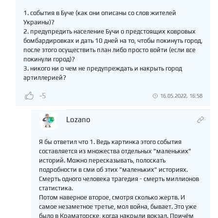
1. события в Буче (как они описаны со слов жителей
Украины)?
2. предупредить население Бучи о предстоящих ковровых
бомбардировках и дать 10 дней на то, чтобы покинуть город,
после этого осуществить план либо просто войти (если все
покинули город)?
3. никого ни о чем не предупреждать и накрыть город
артиллерией?
-5
16.05.2022, 16:58
Lozano
Я бы ответил что 1. Ведь картинка этого события
составляется из множества отдельных "маленьких"
историй. Можно пересказывать, полоскать
подробности в сми об этих "маленьких" историях.
Смерть одного человека трагедия - смерть миллионов
статистика.
Потом наверное второе, смотря сколько жертв. И
самое незаметное третье, мол война, бывает. Это уже
было в Краматорске, когда накрыли вокзал. Причём