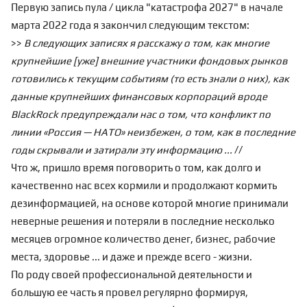
Первую
запись
пула / цикла "
катастрофа 2027
" в начале
марта 2022 года я закончил следующим текстом:
>>
В следующих записях я расскажу о том, как многие
крупнейшие [уже] внешние участники фондовых рынков
готовились к текущим событиям (то есть знали о них), как
данные крупнейших финансовых корпораций вроде
BlackRock
предупреждали нас о том, что конфликт по
линии «Россия — НАТО» неизбежен, о том, как в последние
годы скрывали и затирали эту информацию ...
//
Что ж, пришло время поговорить о том, как долго и
качественно нас всех кормили и продолжают кормить
дезинформацией, на основе которой многие принимали
неверные решения и потеряли в последние несколько
месяцев огромное количество денег, бизнес, рабочие
места, здоровье ... и даже и прежде всего - жизни.
По роду своей профессиональной деятельности и
большую ее часть я провел регулярно формируя,