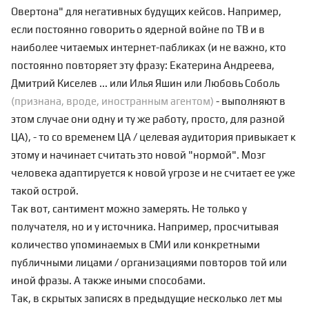
Овертона" для негативных будущих кейсов. Например,
если постоянно говорить о ядерной войне по ТВ и в
наиболее читаемых интернет-пабликах (и не важно, кто
постоянно повторяет эту фразу: Екатерина Андреева,
Дмитрий Киселев ... или Илья Яшин или Любовь Соболь
(признана, вроде, иностранным агентом)
- выполняют в
этом случае они одну и ту же работу, просто, для разной
ЦА), - то со временем ЦА / целевая аудитория привыкает к
этому и начинает считать это новой "нормой". Мозг
человека адаптируется к новой угрозе и не считает ее уже
такой острой.
Так вот, сантимент можно замерять. Не только у
получателя, но и у источника. Например, просчитывая
количество упоминаемых в СМИ или конкретными
публичными лицами / организациями повторов той или
иной фразы. А также иными способами.
Так, в
скрытых записях
в предыдущие несколько лет мы