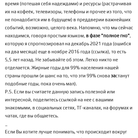
время (потешая себя надеждами) и ресурсы (растрачивая
их на кофеёк, телевизоры, телефоны и прочее из того, что
не понадобится им в будущем) в преддверии важнейших
событий, возможно, целого века. Напомню, что мы сейчас
находимся, говоря простым языком,
в фазе "полное гно"
,
которую я
спрогнозировал
на декабрь 2021 года (ошибся
на два месяца) еще в ноябре 2016 года (
ссылка
), то есть
5,5 лет назад. Не забывайте об этом. Легко
никто не
отделается
. Жирные годы для 99% населения нашей
страны прошли (и шанс на то, что эти 99% снова
за
станут
подобные годы, пока
очень мал
).
P.S. Если вы считаете данную запись полезной или
интересной, поделитесь ссылкой на нее с вашими
знакомыми, в социальных сетях, ТГ-каналах, на форумах и
чатах, где вы общаетесь.
_
Если Вы хотите лучше понимать, что происходит вокруг