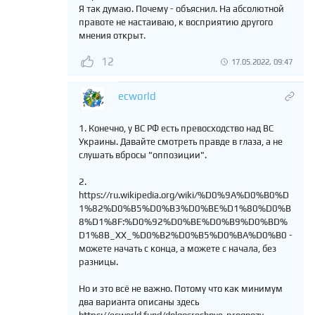
Я так думаю. Почему - объяснил. На абсолютной
правоте не настаиваю, к восприятию другого
мнения открыт.
12
17.05.2022, 09:47
ecworld
1. Конечно, у ВС РФ есть превосходство над ВС
Украины. Давайте смотреть правде в глаза, а не
слушать вбросы "оппозиции".
2.
https://ru.wikipedia.org/wiki/%D0%9A%D0%B0%D
1%82%D0%B5%D0%B3%D0%BE%D1%80%D0%B
8%D1%8F:%D0%92%D0%BE%D0%B9%D0%BD%
D1%8B_XX_%D0%B2%D0%B5%D0%BA%D0%B0 -
можете начать с конца, а можете с начала, без
разницы.
Но и это всё не важно. Потому что как минимум
два варианта описаны здесь