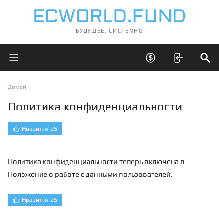
БУДУЩЕЕ. СИСТЕМНО
Открыть главное меню
Открыть скрытые 
Отк
Домой
Политика конфиденциальности
Нравится
25
Политика конфиденциальности теперь включена в
Положение о работе с данными пользователей
.
Нравится
25