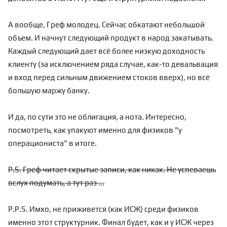
А вообще, Греф молодец. Сейчас обкатают небольшой
объем. И начнут следующий продукт в народ закатывать.
Каждый следующий дает всё более низкую доходность
клиенту (за исключением ряда случае, как-то девальвация
и вход перед сильным движением стоков вверх), но всё
большую маржу банку.
И да, по сути это не облигация, а нота. Интересно,
посмотреть, как упакуют именно для физиков "у
операциониста" в итоге.
P.S. Греф читает скрытые записи, как никак. Не успеваешь
вслух подумать, а тут раз ...
P.P.S. Имхо, не приживется (как ИСЖ) среди физиков
именно этот структурник. Финал будет, как и у ИСЖ через