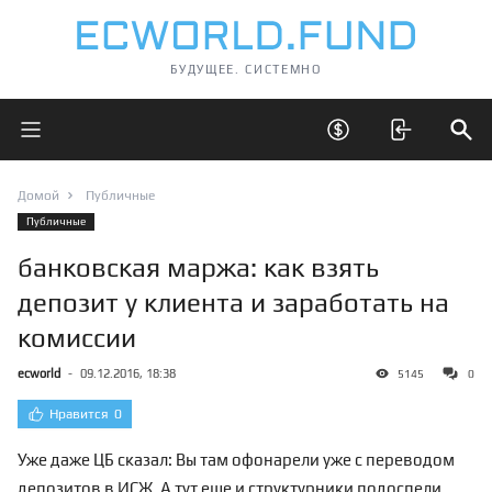
БУДУЩЕЕ. СИСТЕМНО
Открыть главное меню
Открыть скрытые 
Отк
Домой
Публичные
Публичные
банковская маржа: как взять
депозит у клиента и заработать на
комиссии
ecworld
-
09.12.2016, 18:38
5145
0
Нравится
0
Уже даже ЦБ сказал: Вы там офонарели уже с переводом
депозитов в ИСЖ. А тут еще и структурники подоспели.