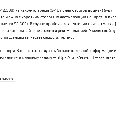
12.500) на какое-то время (5-10 полных торговых дней) будут 
, то можно с коротким стопом на часть позиции набирать в ди
тметки $8.500). В случае пробоя и закреплении ниже отметки 
ое на данном сайте не является рекомендацией. У меня свой пуб
воим сделкам вы несете самостоятельно.
т вокруг Вас, а также получать больше полезной информации и
оединяйтесь к нашему каналу —
https://t.me/ecworld
— заходите
днесрочно