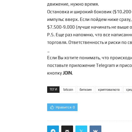
движение, нужно время.
Остановка и широкий боковик ($10.200-
импульс вверх. Если пойдем ниже сразу
$7.500-9.000 (лучше начинать не выше о
P.S. Еще раз напомню, что все написанн
торговля. Ответственность и риски по с
_
Если Вы хотите понимать, что происходи
поставьте приложение Telegram и прис
кнопку
JOIN
.
ТЕГИ
bitcoin
биткоин
криптовалюта
сре
Нравится
0