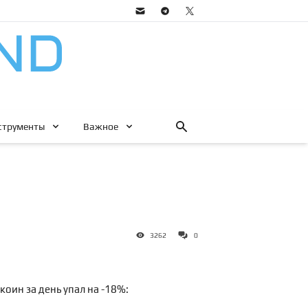
струменты
Важное
3262
0
оин за день упал на -18%: