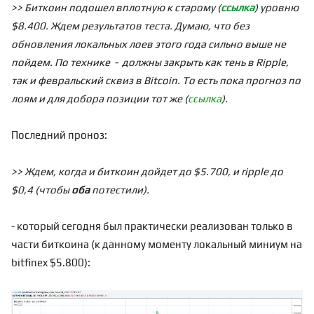
>> Биткоин подошел вплотную к старому (
ссылка
) уровню
$8.400. Ждем результатов теста. Думаю, что без
обновления локальных лоев этого года сильно выше не
пойдем. По технике - должны закрыть как тень в Ripple,
так и февральский сквиз в Bitcoin. То есть пока прогноз по
лоям и для добора позиции тот же (
ссылка
).
Последний проноз:
>> Ждем, когда и биткоин дойдет до $5.700, и ripple до
$0,4 (чтобы
оба
потестили).
- который сегодня был практически реализован только в
части биткоина (к данному моменту локальный миниум на
bitfinex $5.800):