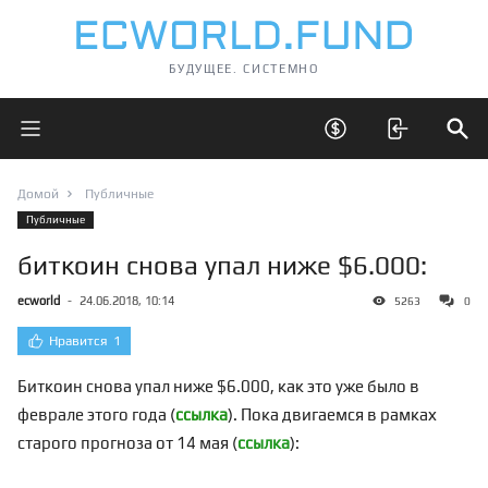
БУДУЩЕЕ. СИСТЕМНО
Открыть главное меню
Открыть скрытые 
Отк
Домой
Публичные
Публичные
биткоин снова упал ниже $6.000:
ecworld
-
24.06.2018, 10:14
5263
0
Нравится
1
Биткоин снова упал ниже $6.000, как это уже было в
феврале этого года (
ссылка
). Пока двигаемся в рамках
старого прогноза от 14 мая (
ссылка
):