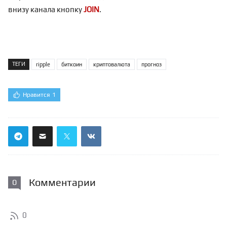
внизу канала кнопку
JOIN
.
ТЕГИ
ripple
биткоин
криптовалюта
прогноз
Нравится
1
Комментарии
0
0