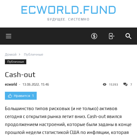
БУДУЩЕЕ. СИСТЕМНО
Открыть главное меню
Открыть скрытые 
Отк
Домой
Публичные
Публичные
Cash-out
ecworld
-
13.06.2022, 15:46
15393
7
Нравится
1
Большинство типов рисковых (и не только) активов
сегодня с открытия рынка летит вниз. Cash-out явился
продолжением настроений, которые были заданы в конце
прошлой недели статистикой США по инфляции, которая