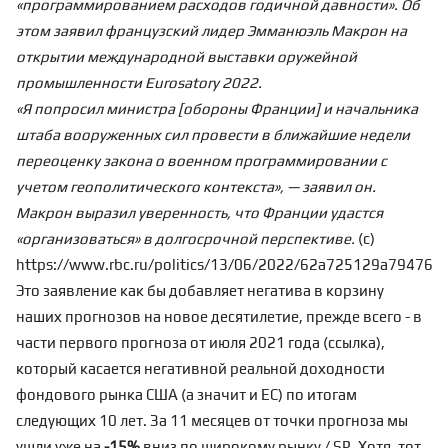
«программированием расходов годичной давности». Об
этом заявил французский лидер Эмманюэль Макрон на
открытии международной выставки оружейной
промышленности Eurosatory 2022.
«Я попросил министра [обороны Франции] и начальника
штаба вооруженных сил провести в ближайшие недели
переоценку закона о военном программировании с
учетом геополитического контекста», — заявил он.
Макрон выразил уверенность, что Франции удастся
«организоваться» в долгосрочной перспективе.
(с)
https://www.rbc.ru/politics/13/06/2022/62a725129a79476
Это заявление как бы добавляет негатива в корзину
наших
прогнозов на новое десятилетие
, прежде всего - в
части первого прогноза от июля 2021 года (
ссылка
),
который касается негативной реальной доходности
фондового рынка США (а значит и ЕС) по итогам
следующих 10 лет. За 11 месяцев от точки прогноза мы
ушли уже на
-15%
вниз по широкому рынку / SP. Хотя, тот