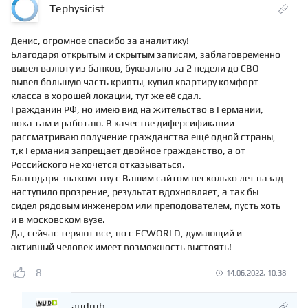
Tephysicist
Денис, огромное спасибо за аналитику!
Благодаря открытым и скрытым записям, заблаговременно
вывел валюту из банков, буквально за 2 недели до СВО
вывел большую часть крипты, купил квартиру комфорт
класса в хорошей локации, тут же её сдал.
Гражданин РФ, но имею вид на жительство в Германии,
пока там и работаю. В качестве диферсификации
рассматриваю получение гражданства ещё одной страны,
т,к Германия запрещает двойное гражданство, а от
Российского не хочется отказываться.
Благодаря знакомству с Вашим сайтом несколько лет назад
наступило прозрение, результат вдохновляет, а так бы
сидел рядовым инженером или преподователем, пусть хоть
и в московском вузе.
Да, сейчас теряют все, но с ECWORLD, думающий и
активный человек имеет возможность выстоять!
8
14.06.2022, 10:38
audrub