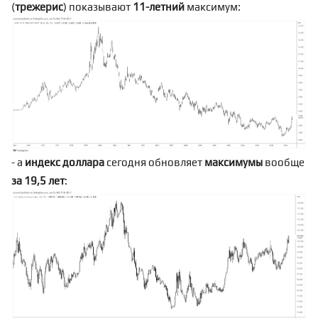
(
трежерис
) показывают
11-летний
максимум:
- а
индекс доллара
сегодня обновляет
максимумы
вообще
за
19,5 лет
: