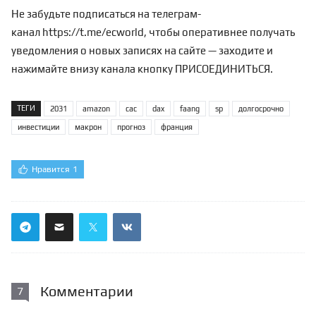
Не забудьте подписаться на телеграм-
канал
https://t.me/ecworld
, чтобы оперативнее получать
уведомления о новых записях на сайте — заходите и
нажимайте внизу канала кнопку ПРИСОЕДИНИТЬСЯ.
ТЕГИ
2031
amazon
cac
dax
faang
sp
долгосрочно
инвестиции
макрон
прогноз
франция
Нравится
1
Комментарии
7