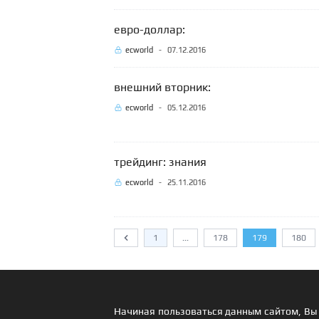
евро-доллар:
ecworld
-
07.12.2016
внешний вторник:
ecworld
-
05.12.2016
трейдинг: знания
ecworld
-
25.11.2016
1
...
178
179
180
Предыдущий
Начиная пользоваться данным сайтом, Вы 