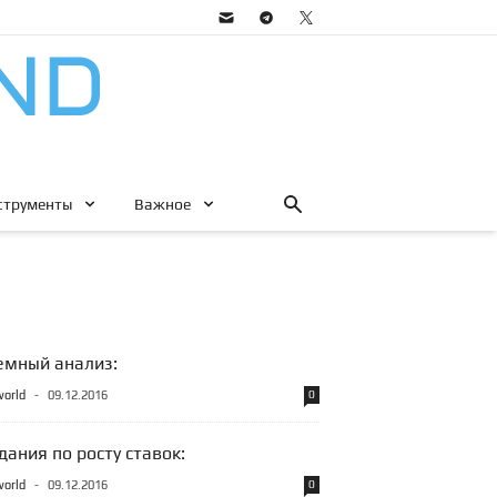
струменты
Важное
емный анализ:
world
-
09.12.2016
0
ания по росту ставок:
world
-
09.12.2016
0