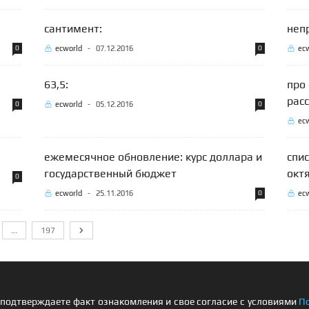
сантимент:
неп
0
ecworld
-
07.12.2016
0
ec
63,5:
про
рас
0
ecworld
-
05.12.2016
0
ec
ежемесячное обновление: курс доллара и
спи
государственный бюджет
окт
0
ecworld
-
25.11.2016
0
ec
...
197
Следующий
подтверждаете факт ознакомления и свое согласие с условиями
П