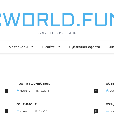
БУДУЩЕЕ. СИСТЕМНО
Материалы
О сайте
Публичная оферта
Ин
про татфондбанк:
объ
0
ecworld
-
13.12.2016
0
ec
сантимент:
ожид
0
ecworld
-
09.12.2016
0
ec