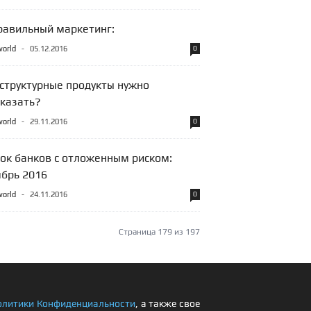
равильный маркетинг:
world
-
05.12.2016
0
 структурные продукты нужно
сказать?
world
-
29.11.2016
0
сок банков с отложенным риском:
ябрь 2016
world
-
24.11.2016
0
Страница 179 из 197
олитики Конфиденциальности
, а также свое