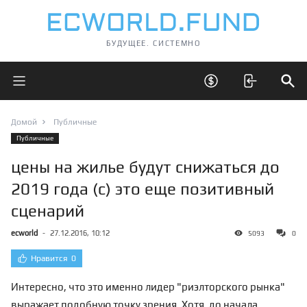
БУДУЩЕЕ. СИСТЕМНО
Открыть главное меню
Открыть скрытые 
Отк
Домой
Публичные
Публичные
цены на жилье будут снижаться до
2019 года (c) это еще позитивный
сценарий
ecworld
-
27.12.2016, 10:12
5093
0
Нравится
0
Интересно, что это именно лидер "риэлторского рынка"
выражает подобную точку зрения. Хотя, до начала