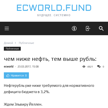
БУДУЩЕЕ. СИСТЕМНО
Открыть главное меню
Открыть скрытые 
Отк
Домой
Публичные
Публичные
чем ниже нефть, тем выше рубль:
ecworld
-
23.03.2017, 15:08
4821
0
Нравится
0
Нефтерубль уже ниже требуемого для нормативного
дефицита бюджета в 3,2%.
Ждем Эльвиру Йеллен.