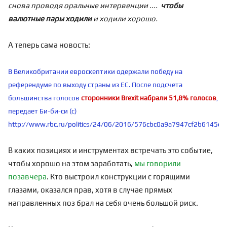
снова проводя оральные интервенции ....
чтобы
валютные пары ходили
и ходили хорошо.
А теперь сама новость:
В Великобритании евроскептики одержали победу на
референдуме по выходу страны из ЕС. После подсчета
большинства голосов
сторонники Brexit набрали 51,8% голосов
,
передает Би-би-си (с)
http://www.rbc.ru/politics/24/06/2016/576cbc0a9a7947cf2b6145e5
В каких позициях и инструментах встречать это событие,
чтобы хорошо на этом заработать,
мы говорили
позавчера
. Кто выстроил конструкции с горящими
глазами, оказался прав, хотя в случае прямых
направленных поз брал на себя очень большой риск.