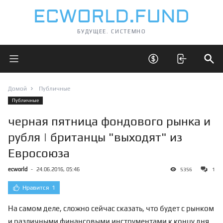
БУДУЩЕЕ. СИСТЕМНО
Открыть главное меню
Открыть скрытые 
Отк
Домой
Публичные
Публичные
черная пятница фондового рынка и
рубля | британцы "выходят" из
Евросоюза
ecworld
-
24.06.2016, 05:46
5356
1
Нравится
1
На самом деле, сложно сейчас сказать, что будет с рынком
и различными финансовыми инструментами к концу дня