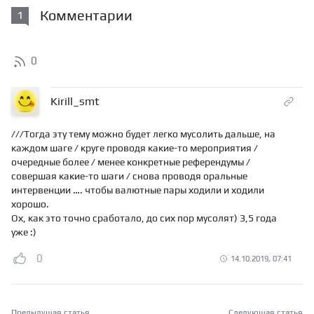
Комментарии
1
0
Kirill_smt
///Тогда эту тему можно будет легко мусолить дальше, на
каждом шаге / круге проводя какие-то мероприятия /
очередные более / менее конкретные референдумы /
совершая какие-то шаги / снова проводя оральные
интервенции …. чтобы валютные пары ходили и ходили
хорошо.
Ох, как это точно сработало, до сих пор мусолят) 3,5 года
уже :)
0
14.10.2019, 07:41
Предыдущая статья
Следующая статья