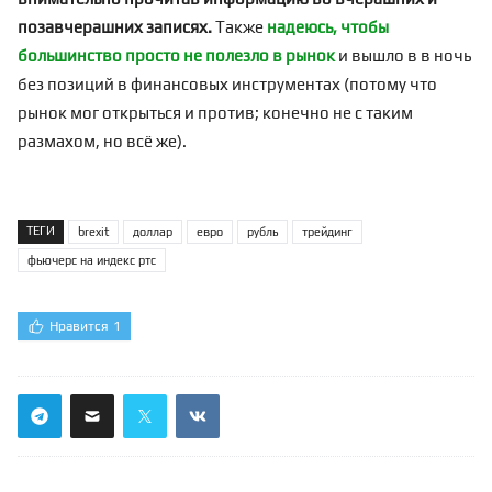
позавчерашних записях.
Также
надеюсь, чтобы
большинство просто не полезло в рынок
и вышло в в ночь
без позиций в финансовых инструментах (потому что
рынок мог открыться и против; конечно не с таким
размахом, но всё же).
ТЕГИ
brexit
доллар
евро
рубль
трейдинг
фьючерс на индекс ртс
Нравится
1