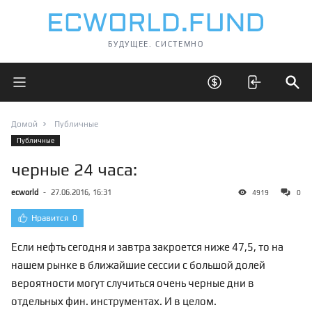
БУДУЩЕЕ. СИСТЕМНО
Открыть главное меню
Открыть скрытые 
Отк
Домой
Публичные
Публичные
черные 24 часа:
ecworld
-
27.06.2016, 16:31
4919
0
Нравится
0
Если нефть сегодня и завтра закроется ниже 47,5, то на
нашем рынке в ближайшие сессии с большой долей
вероятности могут случиться очень черные дни в
отдельных фин. инструментах. И в целом.