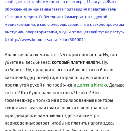
сообщает газета «Коммерсантъ» в четверг, 11 августа. Факт
обсуждения инициативы газете подтвердил представитель
«Газпром-медиа». Собеседник «Коммерсанта» в другой
медиакомпании, в свою очередь, заявил, что с законопроектом
выступили операторы связи, а «уши от вещателей тут не растут»
(с)
http://www.kommersant.ru/doc/3060071
Аналогичная схема как с TNS вырисовывается. Ну, вот
убьете вы весь бизнес,
который платит налоги
. Ну,
отберете. Ну, продадите все эти башнефти на баланс
какой-нибудь роснефти, которая то и дело ходит с
протянутой рукой и по гроб жизни
должна Китаю
. Дальше-
то что? Кто будет налоги платить? С чего? Эти
госменеджеры только на аффилированные конторы
скидывают зказаы и платят налоги в иностранных
юрисдикциях и наматывают здесь километры
нарисованных затрат, чтобы не платить налоги здесь
вообще (или по минимуму). Где будет создаваться