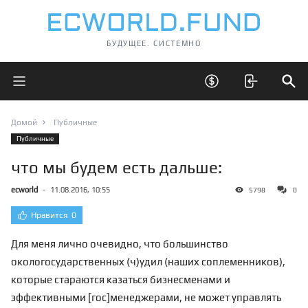
БУДУЩЕЕ. СИСТЕМНО
Открыть главное меню
Открыть скрытые 
Отк
Домой
Публичные
Публичные
что мы будем есть дальше:
ecworld
-
11.08.2016, 10:55
5798
0
Нравится
0
Для меня лично очевидно, что большинство
окологосударственных (ч)удил (наших соплеменников),
которые стараются казаться бизнесменами и
эффективными [гос]менеджерами, не может управлять