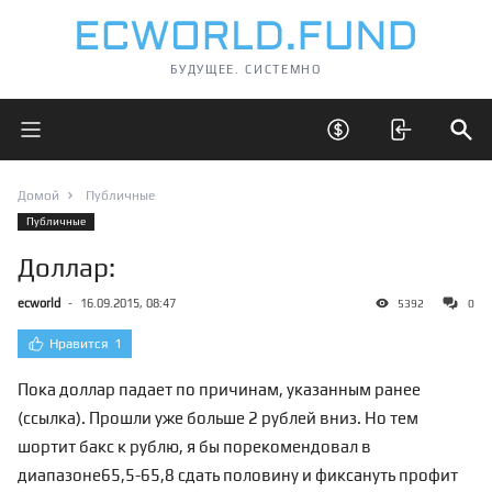
БУДУЩЕЕ. СИСТЕМНО
Открыть главное меню
Открыть скрытые 
Отк
Домой
Публичные
Публичные
Доллар:
ecworld
-
16.09.2015, 08:47
5392
0
Нравится
1
Пока доллар падает по причинам, указанным ранее
(
ссылка
). Прошли уже больше 2 рублей вниз. Но тем
шортит бакс к рублю, я бы порекомендовал в
диапазоне
65,5-65,8 сдать половину и фиксануть профит