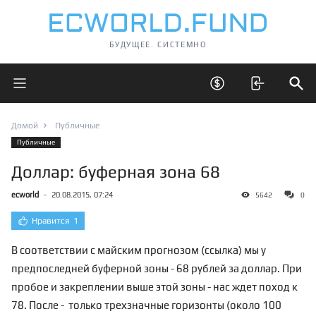
БУДУЩЕЕ. СИСТЕМНО
Открыть главное меню
Открыть скрытые 
Отк
Домой
Публичные
Публичные
Доллар: буферная зона 68
ecworld
-
20.08.2015, 07:24
5642
0
Нравится
1
В соответствии с майским прогнозом (
ссылка
) мы у
предпоследней буферной зоны - 68 рублей за доллар. При
пробое и закреплении выше этой зоны - нас ждет поход к
78. После - только трехзначные горизонты (около 100