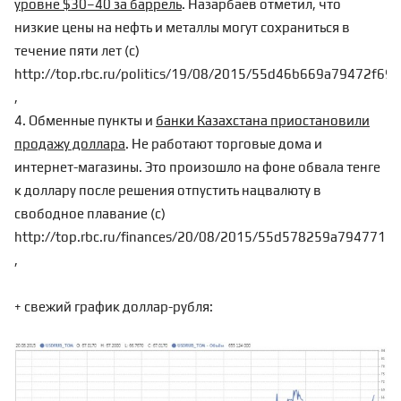
уровне $30–40 за баррель
. Назарбаев отметил, что
низкие цены на нефть и металлы могут сохраниться в
течение пяти лет (с)
http://top.rbc.ru/politics/19/08/2015/55d46b669a79472f69
,
4. Обменные пункты и
банки Казахстана приостановили
продажу доллара
. Не работают торговые дома и
интернет-магазины. Это произошло на фоне обвала тенге
к доллару после решения отпустить нацвалюту в
свободное плавание (с)
http://top.rbc.ru/finances/20/08/2015/55d578259a7947716
,
+ свежий график доллар-рубля: