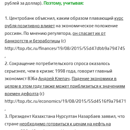
рублей за доллар).
Поэтому, учитывая:
1. Центробанк объяснил, каким образом плавающий
курс
рубля позитивно влияет
на экономическое положение
россиян. По мнению регулятора,
он спасает их от
банкротств и безработицы
(с)
http://top.rbc.ru/finances/19/08/2015/55d47dbb9a7947458
,
2. Сокращение потребительского спроса оказалось
серьезнее, чем в кризис 1998 года, говорит главный
экономист ВЭБа
Андрей Клепач
.
Падение экономики в
целом в этом году также может приблизиться к значениям
времен дефолта
(с)
http://top.rbc.ru/economics/19/08/2015/55d4516f9a79471
,
3. Президент Казахстана Нурсултан Назарбаев заявил, что
стране
необходимо готовиться к ценам на нефть на