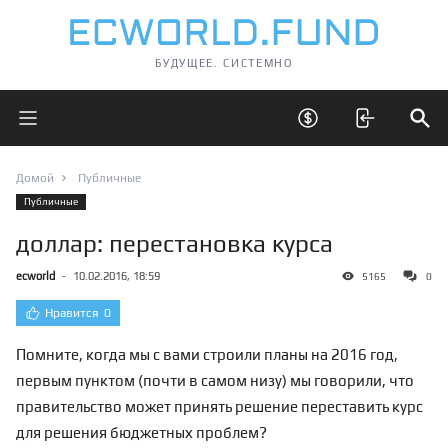
БУДУЩЕЕ. СИСТЕМНО
Открыть главное меню
Открыть скрытые 
Отк
Домой
Публичные
Публичные
доллар: перестановка курса
ecworld
-
10.02.2016, 18:59
5165
0
Нравится
0
Помните, когда мы с вами строили планы на 2016 год,
первым пунктом (почти в самом низу)
мы говорили, что
правительство может принять решение переставить курс
для решения бюджетных проблем?