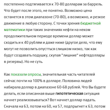
постепенно подтягивается к 70-80 долларам за баррель.
Что будет после этого, не понятно. Возможно цена
останется в этом диапазоне (70-80), а возможно, и резкое
движение в любую сторону. С точки зрения
бюджетной
математики
при таких значениях нефти на неком
продолжительном периоде времени доллар может
сходить и к 40 рублям и даже ниже (другое дело, что ему
могут не позволить опустться слишком низко, так как
будут создавать подушку, скупая "лишние" нефтедоллары
в резервы). Но не суть.
Как
показали опросы
, значительная часть читателей
сейчас почти на 100% в долларе. Половина людей
набирала доллар в диапазоне 60-68 рублей. Что Вы будете
делать, если
описанная выше
гипотетическая
ситуация
начнет реализовываться? Вот начнет доллар падать.
Сначала на 63, потом на 60, на 57, подпрыгнет к 63, потом