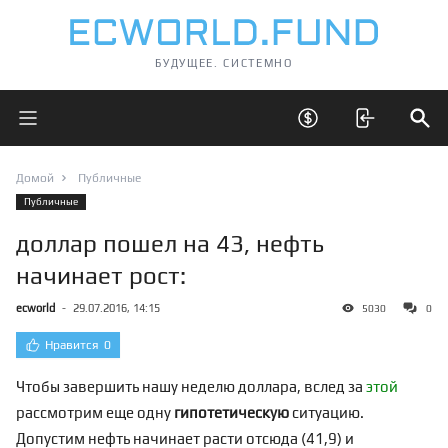
БУДУЩЕЕ. СИСТЕМНО
Открыть главное меню
Открыть скрытые 
Отк
Домой
Публичные
Публичные
доллар пошел на 43, нефть
начинает рост:
ecworld
-
29.07.2016, 14:15
5030
0
Нравится
0
Чтобы завершить нашу неделю доллара, вслед за
этой
рассмотрим еще одну
гипотетическую
ситуацию.
Допустим нефть начинает расти отсюда (41,9) и