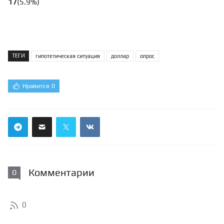
17
(
5.9
%
)
ТЕГИ
гипотетическая ситуация
доллар
опрос
Нравится
0
Комментарии
0
0