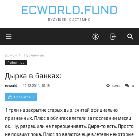
БУДУЩЕЕ. СИСТЕМНО
Открыть главное меню
Открыть скрытые 
Отк
Домой
Публичные
Публичные
Дырка в банках:
ecworld
-
19.12.2014, 10:16
6293
0
Нравится
3
1 трлн на закрытие старых дыр, считай официально
признанных. Плюс в облигах влетели за последний месяц
ок. Ну, разрешили не переоценивать. Дыра-то есть. Просто
не покажут пока. Плюс по валютке еще влетели некоторые