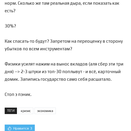
норм. Сколько же там реальная дыра, если показать как
есть?
30%?
Как спасать-то будут? Запретом на переоценку в сторону
убытков по всем инструментам?
Физики усилят нажим на вынос вкладов (аля сбер эти три
дня) --> 2-3 штуки из топ-30 поплывут - и всё, карточный
домик. Запипись государство само себя расшатало.
Стоп э пэник.
ТЕГИ
кризис
экономика
Нравится
3