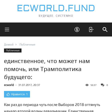
БУДУЩЕЕ. СИСТЕМНО
Открыть главное меню
Открыть скрытые 
Отк
Домой
Публичные
Публичные
единственное, что может нам
помочь, или Трамполитика
будущего:
ecworld
-
31.07.2017, 20:37
5637
0
Нравится
1
Как раз до периода чуть после Выборов 2018 оттянуть
начало второй волны девальвации. Единственная