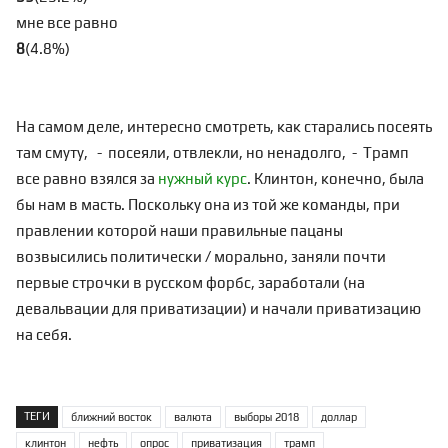
мне все равно
8
(
4.8
%
)
На самом деле, интересно смотреть, как старались посеять
там смуту, - посеяли, отвлекли, но ненадолго, - Трамп
все равно взялся за
нужный курс
. Клинтон, конечно, была
бы нам в масть. Поскольку она из той же команды, при
правлении которой наши правильные пацаны
возвысились политически / морально, заняли почти
первые строчки в русском форбс, заработали (на
девальвации для приватизации) и начали приватизацию
на себя.
ТЕГИ
ближний восток
валюта
выборы 2018
доллар
клинтон
нефть
опрос
приватизация
трамп