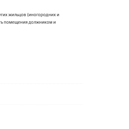
угих жильцов (иногородних и
асть помещения должником и