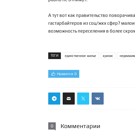
А тут вот как правительство поворачив
гастарбайтеров из соц/жкх сфер? малои
возможность переселения в более скро
ТЕГИ
единственное жилье
кризис
недвижим
Нравится
0
Комментарии
0