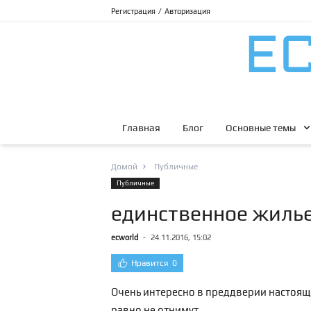
Регистрация
/
Авторизация
Главная
Блог
Основные темы
Домой
Публичные
Публичные
единственное жилье
ecworld
-
24.11.2016, 15:02
Нравится
0
Очень интересно в преддверии настояще
равно не отнимут.