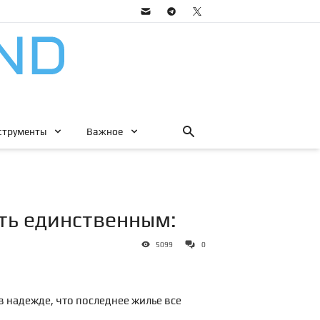
струменты
Важное
ть единственным:
5099
0
в надежде, что последнее жилье все