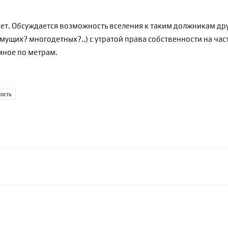
ает. Обсуждается возможность
вселения к таким должникам др
мущих? многодетных?..) с утратой права собственности на ч
мное по метрам.
ость