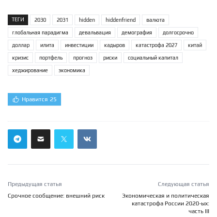
ТЕГИ
2030
2031
hidden
hiddenfriend
валюта
глобальная парадигма
девальвация
демография
долгосрочно
доллар
илита
инвестиции
кадыров
катастрофа 2027
китай
кризис
портфель
прогноз
риски
социальный капитал
хеджирование
экономика
Нравится
25
Предыдущая статья
Следующая статья
Срочное сообщение: внешний риск
Экономическая и политическая
катастрофа России 2020-ых:
часть III