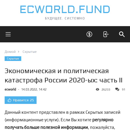
БУДУЩЕЕ. СИСТЕМНО
Открыть главное меню
Открыть скрытые 
Отк
Домой
Скрытые
Скрытые
Экономическая и политическая
катастрофа России 2020-ых: часть II
ecworld
-
14.03.2022, 14:42
26233
91
Нравится
25
Данный контент представлен в рамках Скрытых записей
(информационные услуги). Если Вы хотите
регулярно
получать больше полезной информации
, пожалуйста,