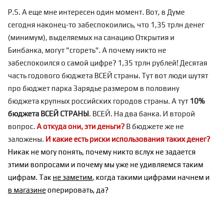
P.S. А еще мне интересен один момент. Вот, в Думе
сегодня наконец-то забеспокоились, что 1,35 трлн денег
(минимум), выделяемых на санацию Открытия и
Бинбанка, могут "сгореть". А почему никто не
забеспокоился о самой цифре? 1,35 трлн рублей! Десятая
часть годового бюджета ВСЕЙ страны. Тут вот люди шутят
про бюджет парка Зарядье размером в половину
бюджета крупных российских городов страны. А тут
10%
бюджета ВСЕЙ СТРАНЫ
. ВСЕЙ. На два банка. И второй
вопрос.
А откуда они, эти деньги?
В бюджете же не
заложены.
И какие есть риски использования таких денег?
Никак не могу понять, почему никто вслух не задается
этими вопросами и почему мы уже не удивляемся таким
цифрам. Так
не заметим
, когда такими цифрами начнем и
в магазине
оперировать, да?