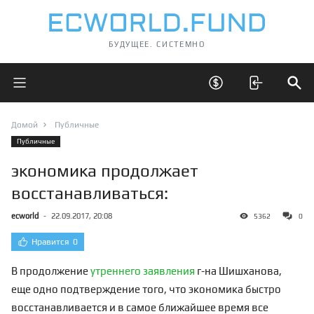
БУДУЩЕЕ. СИСТЕМНО
Открыть главное меню
Открыть скрытые 
Отк
Домой
Публичные
Публичные
экономика продолжает
восстанавливаться:
ecworld
-
22.09.2017, 20:08
5362
0
Нравится
0
В продолжение
утреннего заявления
г-на Шишханова,
еще одно подтверждение того, что экономика быстро
восстанавливается и в самое ближайшее время все