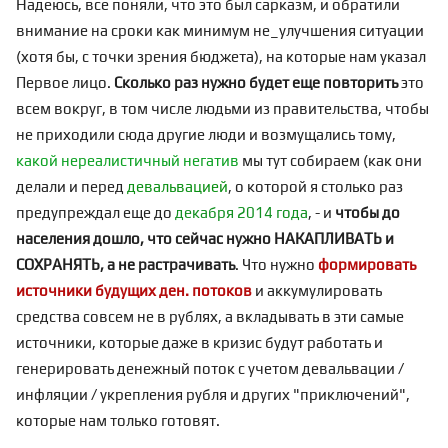
Надеюсь, все поняли, что это был сарказм, и обратили
внимание на сроки как минимум не_улучшения ситуации
(хотя бы, с точки зрения бюджета), на которые нам указал
Первое лицо.
Сколько раз нужно будет еще повторить
это
всем вокруг, в том числе людьми из правительства, чтобы
не приходили сюда другие люди и возмущались тому,
какой нереалистичный негатив
мы тут собираем (как они
делали и перед
девальвацией
, о которой я столько раз
предупреждал еще до
декабря 2014 года
, - и
чтобы до
населения дошло, что сейчас нужно НАКАПЛИВАТЬ и
СОХРАНЯТЬ, а не растрачивать
. Что нужно
формировать
источники будущих ден. потоков
и аккумулировать
средства совсем не в рублях, а вкладывать в эти самые
источники, которые даже в кризис будут работать и
генерировать денежный поток с учетом девальвации /
инфляции / укрепления рубля и других "приключений",
которые нам только готовят.