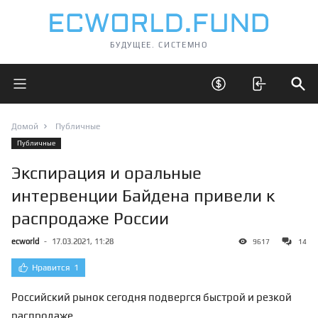
БУДУЩЕЕ. СИСТЕМНО
Открыть главное меню
Открыть скрытые 
Отк
Домой
Публичные
Публичные
Экспирация и оральные
интервенции Байдена привели к
распродаже России
ecworld
-
17.03.2021, 11:28
9617
14
Нравится
1
Российский рынок сегодня подвергся быстрой и резкой
распродаже.