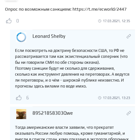
Опрос по возможным санкциям: https://t.me/ecworld/2447
0
17.03.2021, 12:35
Leonard Shelby
Если посмотреть на доктрину безопасности США, то РФ не
рассматривается там как экзистенциальный соперник (что
бы ни говорили СМИ по обе стороны океана).
Поэтому санкции будут не сколько для сдерживания,
сколько как инструмент давления на переговорах. А ведутся
ли переговоры, и о чём - широкой публике неизвестно. И
прогнозы здесь вилами по воде имхо.
6
17.03.2021, 13:23
89521858303Qwe
Тогда американские власти заявили, что прекратят
оказывать России любую помощь, кроме гуманитарной, и
внесли в список стран, кому отказано в экспорте оборонных