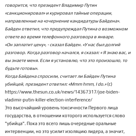
говорится, что президент Владимир Путин
«санкционировал» и курировал тайные операции,
направленные на «очернение кандидатуры Байдена».
Байден ответил, что предупреждал Путина о возможном
ответе во время телефонного разговора в январе.
«Он заплатит цену», - сказал Байден. «У нас был долгий
разговор. Когда
разговор начался, я сказал: « Я знаю вас, и
вы знаете меня. Если я установлю, что это произошло, то
будьте готовы».
Когда Байдена спросили, считает ли Байден Путина
убийцей, президент ответил: «Mmm hmm, I do.»
(с)
https://www.thesun.co.uk/news/14367317/joe-biden-
vladimir-putin-killer-election-interference/
Это высочайший уровень токсичности Первого лица
государства, в отношении которого используется слово
"убийца". Пока это всего лишь очередные
оральные
интервенции
, но это усилит изоляцию лидера, а значит,