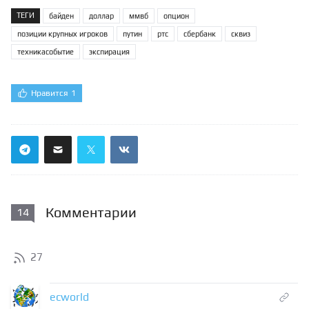
ТЕГИ
байден
доллар
ммвб
опцион
позиции крупных игроков
путин
ртс
сбербанк
сквиз
техникасобытие
экспирация
Нравится
1
Комментарии
14
27
ecworld