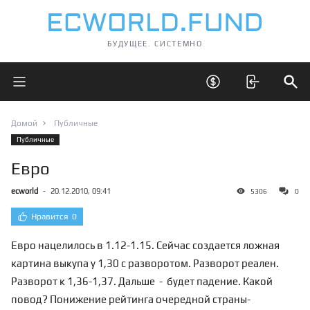
БУДУЩЕЕ. СИСТЕМНО
Открыть главное меню
Открыть скрытые 
Отк
Домой
Публичные
Публичные
Евро
ecworld
-
20.12.2010, 09:41
5306
0
Нравится
0
Евро нацелилось в 1.12-1.15. Сейчас создается ложная
картина выкупа у 1,30 с разворотом. Разворот реален.
Разворот к 1,36-1,37. Дальше - будет падение. Какой
повод? Понижение рейтинга очередной страны-