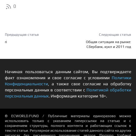
0
Предыдущая статья
Следующая статья
ri
Общая ситуация на рынке:
Сбербанк, кукл и 2011 год
Начиная пользоваться данным сайтом, Вы подтверждаете
факт ознакомления и свое согласие с условиями
Политики
Конфиденциальности
, а также свое согласие на обработку
персональных данных в соответствии с
Политикой обработки
персональных данных
. Информация категории 18+.
© ECWORLD.FUND / Публичные материалы единоразово можно
использовать только с указанием гиперссылки на статью и с
сохранением структуры, полного контента и работающих ссылок в
тексте статьи. Регулярное использование статей данного сайта на других
ресурсах без письменного разрешения автора (finrising [собака]