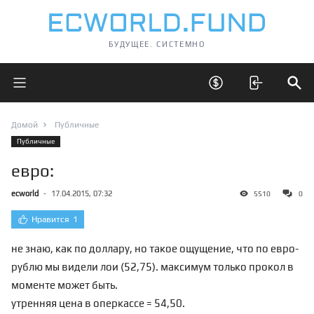
БУДУЩЕЕ. СИСТЕМНО
Открыть главное меню
Открыть скрытые 
Отк
Домой
Публичные
Публичные
евро:
ecworld
-
17.04.2015, 07:32
5510
0
Нравится
1
не знаю, как по доллару, но такое ощущение, что по евро-
рублю мы видели лои (52,75). максимум только прокол в
моменте может быть.
утренняя цена в оперкассе = 54,50.