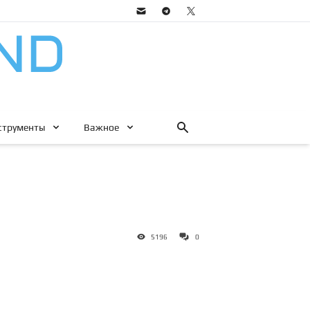
струменты
Важное
5196
0