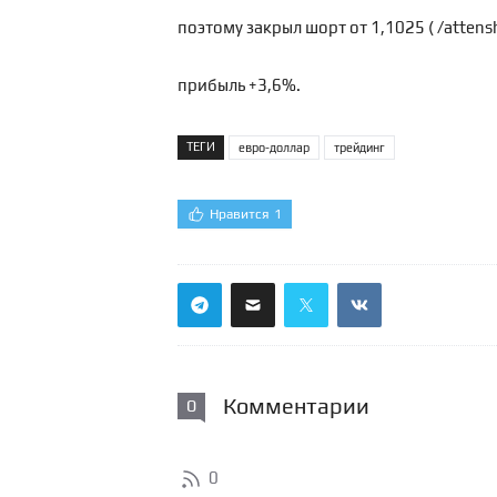
поэтому закрыл шорт от 1,1025 (
/atten
прибыль +3,6%.
ТЕГИ
евро-доллар
трейдинг
Нравится
1
Комментарии
0
0