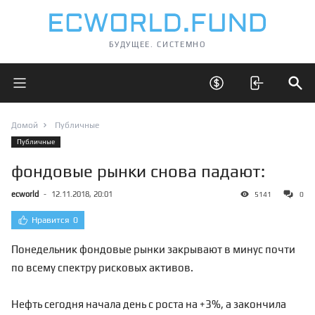
БУДУЩЕЕ. СИСТЕМНО
Открыть главное меню
Открыть скрытые 
Отк
Домой
Публичные
Публичные
фондовые рынки снова падают:
ecworld
-
12.11.2018, 20:01
5141
0
Нравится
0
Понедельник фондовые рынки закрывают в минус почти
по всему спектру рисковых активов.
Нефть сегодня начала день с роста на +3%, а закончила