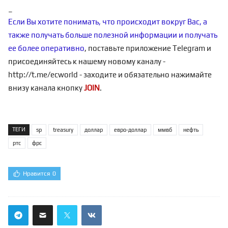
_
Если Вы хотите понимать, что происходит вокруг Вас, а
также получать больше полезной информации и получать
ее более оперативно
, поставьте приложение Telegram и
присоединяйтесь к нашему новому каналу -
http://t.me/ecworld
- заходите и обязательно нажимайте
внизу канала кнопку
JOIN
.
ТЕГИ
sp
treasury
доллар
евро-доллар
ммвб
нефть
ртс
фрс
Нравится
0