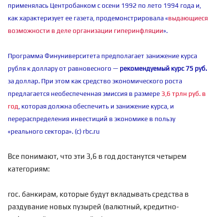
применялась Центробанком с осени 1992 по лето 1994 года и,
как характеризует ее газета, продемонстрировала «
выдающиеся
возможности в деле организации гиперинфляции
».
Программа Финуниверситета предполагает занижение курса
рубля к доллару от равновесного —
рекомендуемый курс 75 руб.
за доллар. При этом как средство экономического роста
предлагается необеспеченная эмиссия в размере
3,6 трлн руб. в
год
, которая должна обеспечить и занижение курса, и
перераспределения инвестиций в экономике в пользу
«реального сектора». (с) rbc.ru
Все понимают, что эти 3,6 в год достанутся четырем
категориям:
гос. банкирам, которые будут вкладывать средства в
раздувание новых пузырей (валютный, кредитно-