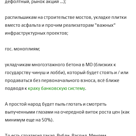
дефолтный, рынок акций ...);
распильшикам на строительстве мостов, укладке плитки
вместо асфальта и прочим реализаторам "важных"
инфраструктурных проектов;
гос. моноплиям;
укладчикам многоэтажного бетона в МО (близких к
государству чинуш и лобби), который будет стоять и / или
продаваться без первоначального взноса, всё ближе
подводя к
краху банковскую систему
.
А простой народ будет пыль глотать и смотреть
выпученными глазами на очередной виток роста цен (как
минимум еще на 50%).
То есть стратегия такая. Рубли. Распил. Меняем.