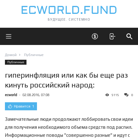
БУДУЩЕЕ. СИСТЕМНО
Открыть главное меню
Открыть скрытые 
Отк
Домой
Публичные
Публичные
гиперинфляция или как бы еще раз
кинуть российский народ:
ecworld
-
02.08.2016, 07:08
5115
0
Нравится
1
Замечательные люди продолжают лоббировать свои идеи
для получения необходимого объема средств под распил.
Информационные поводы "совершенно разные" и идут с