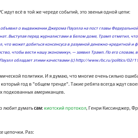
 идут всё в той же череде событий, это звенья одной цепи:
бъявил о выдвижении Джерома Пауэлла на пост главы Федеральной р
енат. Выступая перед журналистами в Белом доме, Трамп отметил, чт
л, что может добиться консенсуса в разумной денежно-кредитной и ф
рство, чтобы вести нашу экономику», — заявил Трамп. По его словам,
Пауэлл обладает этими качествами (с)
http://www.rbc.ru/politics/02
ической политики. И я думаю, что многие очень сильно ошиба
который год в "общем тренде". Такие ребята всегда ждут свое
ых подкованных американцев.
то любит думать
сам
:
киотский протокол
, Генри Киссинджер, Фр
е цепочки. Раз: