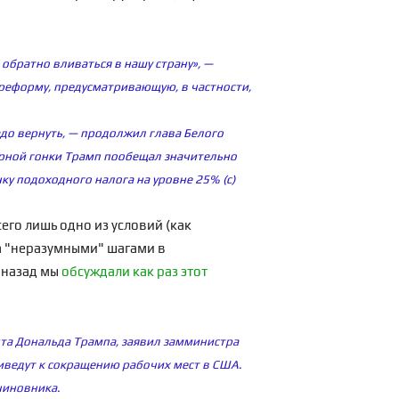
обратно вливаться в нашу страну», —
 реформу, предусматривающую, в частности,
адо вернуть, — продолжил глава Белого
борной гонки Трамп пообещал значительно
нку подоходного налога на уровне 25% (с)
сего лишь одно из условий (как
за "неразумными" шагами в
 назад мы
обсуждали как раз этот
нта Дональда Трампа, заявил замминистра
риведут к сокращению рабочих мест в США.
чиновника.