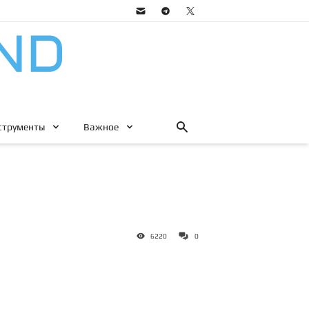
струменты
Важное
6220
0