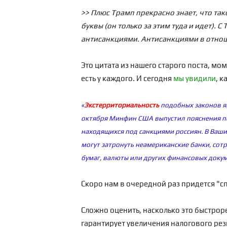
>> Плюс Трамп прекрасно знает, что так
буквы (он только за этим туда и идет).
антисанкциями. Антисанкциями в отноше
Это цитата из нашего старого поста, м
есть у каждого. И сегодня
мы увидили
, 
«
Экстерриториальность
подобных законов яв
октября Минфин США выпустил пояснения по
находящихся под санкциями россиян. В Ваши
могут затронуть неамериканские банки, со
бумаг, валюты или других финансовых докум
Скоро нам в очередной раз придется "сп
Сложно оценить, насколько это быстро
гарантирует увеличения налогового рез