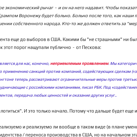
ое экономический рычаг - и он на него надавит. Чтобы показа
 С Трампом Воронежу будет больно. Больно после того, как наши
нии собственного народа. Кто-то же должен ответить за "мер
омента еще до выборов в США. Какими бы "не страшными" ни бы
как этот порог нащупали публично - от Пескова:
ляется для нас, конечно,
неприемлемым проявлением
. Мы категорич
 применению санкций против компаний, содействующих сделкам («з
нгтоне теперь рассматривают ограничительные меры против третьих 
трудничающие с российскими компаниями, писал РБК. Под «содействи
ентов, передача любых ценностей и оказание других услуг.
.
лотиться". И это только начало. Потому что дальше будет еще 
реализуемо и
реализуемо ли вообще в таком виде (в плане умен
идентства / переноса производства в США, но на начальном эт