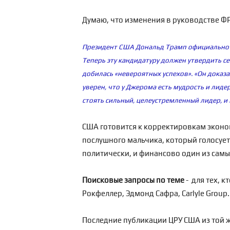
Думаю, что изменения в руководстве ФРС
Президент США Дональд Трамп официально о
Теперь эту кандидатуру должен утвердить с
добилась «невероятных успехов». «Он доказа
уверен, что у Джерома есть мудрость и лиде
стоять сильный, целеустремленный лидер, и 
США готовится к корректировкам эконом
послушного мальчика, который голосует 
политически, и финансово один из сам
Поисковые запросы по теме
- для тех, к
Рокфеллер, Эдмонд Сафра, Carlyle Group.
Последние публикации ЦРУ США из той ж