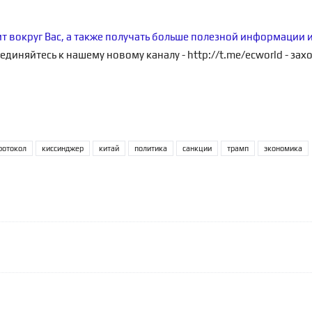
ит вокруг Вас, а также получать больше полезной информации 
единяйтесь к нашему новому каналу -
http://t.me/ecworld
- зах
ротокол
киссинджер
китай
политика
санкции
трамп
экономика