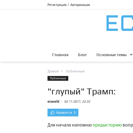
Регистрация
/
Авторизация
Главная
Блог
Основные темы
Домой
Публичные
Публичные
"глупый" Трамп:
ecworld
-
02.11.2017, 22:22
Нравится
5
Для начала напомню
предысторию
вопр