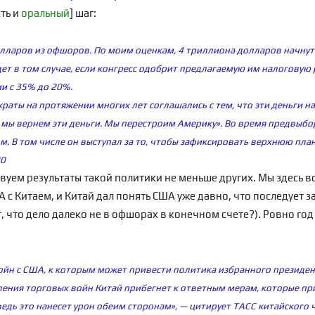
ть и
оральный
] шаг:
ларов из офшоров. По моим оценкам, 4 триллиона долларов начнут 
дет в том случае, если конгресс одобрит предлагаемую им налоговую
и с 35% до 20%.
краты на протяжении многих лет соглашались с тем, что эти деньги н
ас мы вернем эти деньги. Мы перестроим Америку». Во время предвы
ом. В том числе он выступал за то, чтобы зафиксировать верхнюю пла
20
твуем результаты такой политики не меньше других. Мы здесь в
А с Китаем, и Китай дал понять США уже давно, что последует 
 что дело далеко не в офшорах в конечном счете?). Ровно год
ойн с США, к которым может привести политика избранного президе
пления торговых войн Китай прибегнет к ответным мерам, которые п
ведь это нанесет урон обеим сторонам», — цитирует ТАСС китайского 