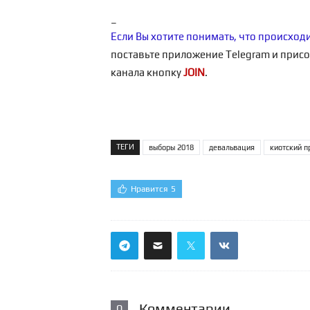
_
Если Вы хотите понимать, что происход
поставьте приложение Telegram и присо
канала кнопку
JOIN
.
ТЕГИ
выборы 2018
девальвация
киотский п
Нравится
5
Комментарии
0