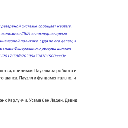
езервной системы, сообщает Reuters.
о экономика США за последнее время
инансовой политике. Судя по его делам, я
 во главе Федерального резерва должен
/11/2017/59fb70399a794781500aaa3e
ются, принимая Пауэлла за робкого и
го шанса. Пауэлл и фундаментально, и
энк Карлуччи, Усама бен Ладен, Дэвид