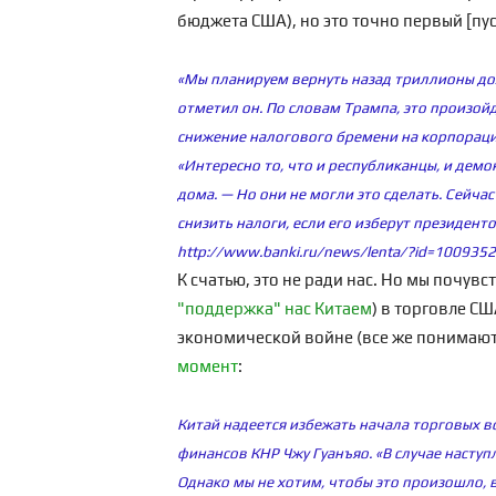
бюджета США), но это точно первый [пус
«Мы планируем вернуть назад триллионы дол
отметил он. По словам Трампа, это произой
снижение налогового бремени на корпораци
«Интересно то, что и республиканцы, и демо
дома. — Но они не могли это сделать. Сейч
снизить налоги, если его изберут президент
http://www.banki.ru/news/lenta/?id=100935
К счатью, это не ради нас. Но мы почувс
"поддержка" нас Китаем
) в торговле СШ
экономической войне (все же понимают,
момент
:
Китай надеется избежать начала торговых в
финансов КНР Чжу Гуанъяо. «В случае насту
Однако мы не хотим, чтобы это произошло, 