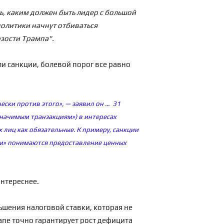
ть, каким должен быть лидер с большой
 политики начнут отбиваться
зости Трампа".
ли санкции, болевой порог все равно
ески против этого», — заявил он ...
31
начимым транзакциям») в интересах
лиц как обязательные. К примеру, санкции
ем» понимаются предоставление ценных
интереснее.
ьшения налоговой ставки, которая не
апе точно гарантирует рост дефицита