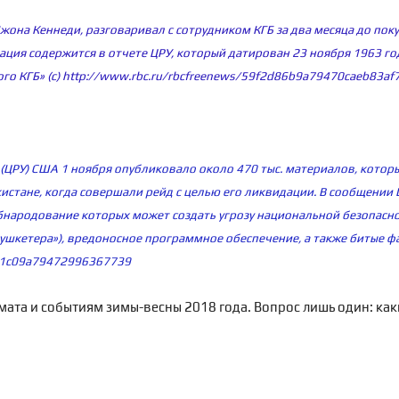
жона Кеннеди, разговаривал с сотрудником КГБ за два месяца до поку
ия содержится в отчете ЦРУ, который датирован 23 ноября 1963 года
го КГБ» (с)
http://www.rbc.ru/rbcfreenews/59f2d86b9a79470caeb83af
(ЦРУ) США 1 ноября опубликовало около 470 тыс. материалов, котор
истане, когда совершали рейд с целью его ликвидации. В сообщении 
народование которых может создать угрозу национальной безопасно
шкетера»), вредоносное программное обеспечение, а также битые фа
b21c09a79472996367739
та и событиям зимы-весны 2018 года. Вопрос лишь один: как