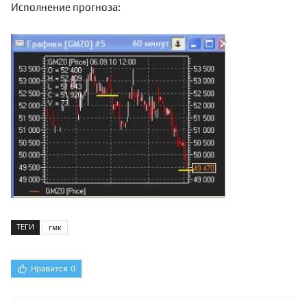
Исполнение
прогноза
:
ТЕГИ
гмк
Нравится
0