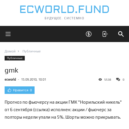
БУДУЩЕЕ. СИСТЕМНО
Открыть главное меню
Открыть скрытые 
Отк
Домой
Публичные
Публичные
gmk
ecworld
-
15.09.2010, 10:01
5538
0
Нравится
0
Прогноз по фьючерсу на акции ГМК "Норильский никель"
от 6 сентября (
ссылка
) исполнен: акции / фьючерс за
полторы недели упали на 5%. Шорты можно прикрывать.