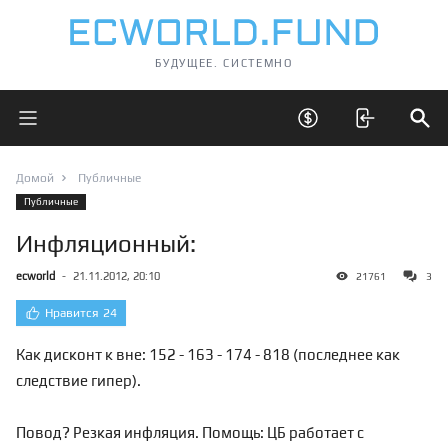
БУДУЩЕЕ. СИСТЕМНО
Открыть главное меню
Открыть скрытые 
Отк
Домой
Публичные
Публичные
Инфляционный:
ecworld
-
21.11.2012, 20:10
21761
3
Нравится
24
Как дисконт к вне: 152 - 163 - 174 - 818 (последнее как
следствие гипер).
Повод? Резкая инфляция. Помощь: ЦБ работает с