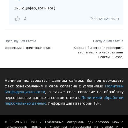
Он Люцифер, вот и все )
4
18.12.2023, 16:23
Предыдущая статья
Следующая статья
коррекция в криптовалютах:
Хорошо бы сегодня проверить
стопы тех, кто набирал лонг
недели 2 назад:
Начиная пользоваться данным сайтом, Вы подтверждаете
факт ознакомления и свое согласие с условиями
Политики
Конфиденциальности
, а также свое согласие на обработку
персональных данных в соответствии с
Политикой обработки
персональных данных
. Информация категории 18+.
© ECWORLD.FUND / Публичные материалы единоразово можно
использовать только с указанием гиперссылки на статью и с