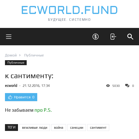
БУДУЩЕЕ. СИСТЕМНО
Открыть главное меню
Открыть скрытые 
Отк
Домой
Публичные
Публичные
к сантименту:
ecworld
-
21.12.2016, 17:34
5030
0
Нравится
0
Не забываем
про P.S.
ТЕГИ
вежливые люди
война
санкции
сантимент