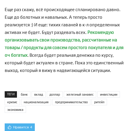
Еще раз скажу, всё происходящее спланировано давно.
Еще до болотных и навальных. А теперь просто
реализуется :) И еще: тихих гаваней в к-л определенных
активах не будет. Будут раздевать всех.
Рекомендую
организовывать свои производства, рассчитанные на
товары / продукты для совсем простого покупателя и для
оч богатых
. Всегда будет реальная денежка по курсу,
который будет актуален в стране. Пока это единственный
выход, который я вижу в надвигающейся ситуации.
ТЕГИ
банк
вклад
доллар
железный занавес
инвестиции
кризис
национализация
предпринимательство
ритейл
экономика
Нравится
4