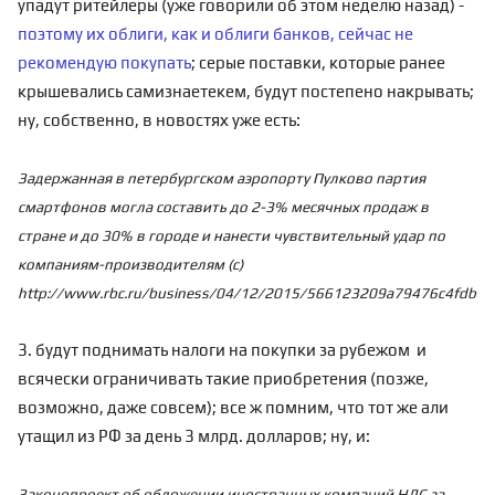
упадут ритейлеры (уже говорили об этом неделю назад) -
поэтому их облиги, как и
облиги банков
, сейчас не
рекомендую покупать
; серые поставки, которые ранее
крышевались самизнаетекем, будут постепено накрывать;
ну, собственно, в новостях уже есть:
Задержанная в петербургском аэропорту Пулково партия
смартфонов могла составить до 2-3% месячных продаж в
стране и до 30% в городе и нанести чувствительный удар по
компаниям-производителям (с)
http://www.rbc.ru/business/04/12/2015/566123209a79476c4fdb1b
3. будут поднимать налоги на покупки за рубежом и
всячески ограничивать такие приобретения (позже,
возможно, даже совсем); все ж помним, что тот же
али
утащил из РФ за день 3 млрд. долларов
; ну, и:
Законопроект об обложении иностранных компаний НДС за