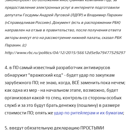
предоставление электронных услуг в интернете подготовили
депутаты Госдумы Андрей Луговой (ЛДПР) и Владимир Парахин
(«Справедливая Россия»). Документ (есть в распоряжении РБК)
направлен на отзыв в правительство, после получения ответа
авторы внесут его на рассмотрение нижней палаты, сказал РБК
Парахин. (с)
http://www.rbc.ru/politics/04/12/2015/56612d5e9a7947752929786
4. в ПО самый известный разработчик антивирусов
обнаружит "вражеский код" - будет удар по закупкам
зарубежного ПО; не знаю, когда, ВСЁ заменить пока нечем;
как одна из мер - на начальном этапе, возможно, будет
организовал какой-то спец. контроль со стороны особых
служб и за это будут брать денежку (пошлину) в размере
стоимости ПО; опять же
удар по ритейлерам и их бумагам
;
5. введут обязательную декларацию ПРОСТЫМИ