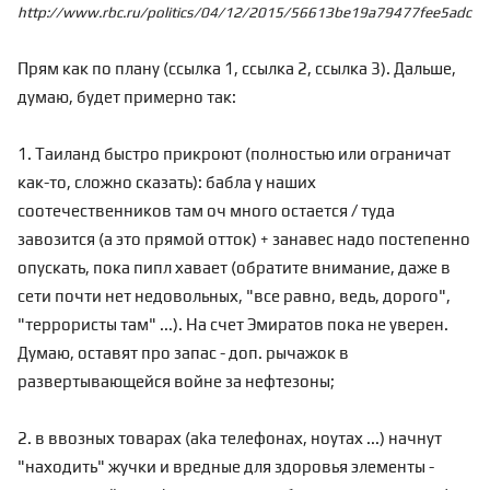
http://www.rbc.ru/politics/04/12/2015/56613be19a79477fee5adc00
Прям как по плану (
ссылка 1
,
ссылка 2
,
ссылка 3
). Дальше,
думаю, будет примерно так:
1. Таиланд быстро прикроют (полностью или ограничат
как-то, сложно сказать): бабла у наших
соотечественников там оч много остается / туда
завозится (а это прямой отток) + занавес надо постепенно
опускать, пока пипл хавает (обратите внимание, даже в
сети почти нет недовольных, "все равно, ведь, дорого",
"террористы там" ...). На счет Эмиратов пока не уверен.
Думаю, оставят про запас - доп. рычажок в
развертывающейся войне за нефтезоны;
2. в ввозных товарах (aka телефонах, ноутах ...) начнут
"находить" жучки и вредные для здоровья элементы -