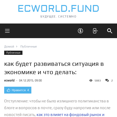
БУДУЩЕЕ. СИСТЕМНО
Открыть главное меню
Открыть скрытые 
Отк
Домой
Публичные
Публичные
как будет развиваться ситуация в
экономике и что делать:
ecworld
-
04.12.2015, 09:00
5883
2
Нравится
4
Отступление: чтобы не было излишнего политиканства в
блоге и вопросов в почте, сразу буду напротив или после
новостей писать,
как это влияет на фондовый рынок и