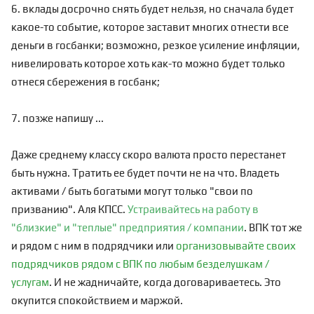
6. вклады досрочно снять будет нельзя, но сначала будет
какое-то событие, которое заставит многих отнести все
деньги в госбанки; возможно, резкое усиление инфляции,
нивелировать которое хоть как-то можно будет только
отнеся сбережения в госбанк;
7. позже напишу ...
Даже среднему классу скоро валюта просто перестанет
быть нужна. Тратить ее будет почти не на что. Владеть
активами / быть богатыми могут только "свои по
призванию". Аля КПСС.
Устраивайтесь на работу в
"близкие" и "теплые" предприятия / компании
. ВПК тот же
и рядом с ним в подрядчики или
организовывайте своих
подрядчиков рядом с ВПК по любым безделушкам /
услугам
. И не жадничайте, когда договариваетесь. Это
окупится спокойствием и маржой.