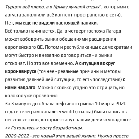
Турции всё плохо, а в Крыму лучший отдых
", которыми с
августа заполнили всё контент-пространство в сети).
Нет,
мы еще не видели настоящей паники.
Всё только начинается. Да, в четверг госпожа Лагард
может взбодрить рынки обещаниями расширения
европейского QE. Потом и республиканцы с демократами
могут быстро и внезапно договориться - и рынки
отскочат. Но это всё временно.
А ситуация вокруг
коронавируса
(точнее -
реальные причины
и методы
развития дальнейшей ситуации, то есть последствия)
с
нами надолго
. Можно сколько угодно это отрицать, но
колокол уже прозвонил.
За 3 минуты до обвала нефтяного рынка 10 марта 2020
года в телеграм-канале ecworld (
ссылка
) были написаны
несколько слов, которые станут нашим девизом надолго:
>> Готовьтесь к росту безработицы.
2020-2022 - это новый этап вашей жизни. Нужно просто