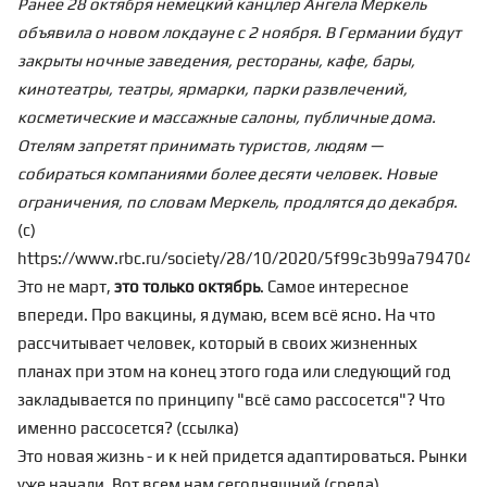
Ранее 28 октября немецкий канцлер Ангела Меркель
объявила о новом локдауне с 2 ноября. В Германии будут
закрыты ночные заведения, рестораны, кафе, бары,
кинотеатры, театры, ярмарки, парки развлечений,
косметические и массажные салоны, публичные дома.
Отелям запретят принимать туристов, людям —
собираться компаниями более десяти человек. Новые
ограничения, по словам Меркель, продлятся до декабря.
(с)
https://www.rbc.ru/society/28/10/2020/5f99c3b99a794704e
Это не март,
это только октябрь
. Самое интересное
впереди. Про вакцины, я думаю, всем всё ясно. На что
рассчитывает человек, который в своих жизненных
планах при этом на конец этого года или следующий год
закладывается по принципу "всё само рассосется"? Что
именно рассосется? (
ссылка
)
Это новая жизнь - и к ней придется адаптироваться. Рынки
уже начали. Вот всем нам сегодняшний (среда)