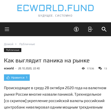
БУДУЩЕЕ. СИСТЕМНО
Открыть главное меню
Открыть скрытые 
Отк
Домой
Публичные
Публичные
Как выглядит паника на рынке
ecworld
-
28.10.2020, 22:40
17336
13
Нравится
1
Происходящее в среду 28 октября 2020 года на валютном
рынке России многие назвали паникой. Трехнедельное
[со скрипом] укрепление российской валюты российский
центробанк нивелировал одним мощным трехдневным