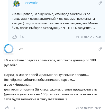
ecworld
Я планировал, но ощущение, что народ в целом из-за
пандемии и осени апатичный и одновременно слегка на
взводе :) судя по количеству банов в последние дни. Может
быть, после Выборов в следующие ЧТ-ПТ-СБ запустить ...
14
30.10.2020, 05:44
Gtr
>Мы вообще представляем себе, что такое доллар по 100
рублей?
Народ, в массе своей и раньше за курсом не следил...
Вот убрали таблички обменников с курсом...
и все - Нирвана...
для тех кто помнит 3й класс школы, станет проще считать
(делить и умножать на 100), но занятием этим развлекать
себя будут немногие и факультативно :)
8
30.10.2020, 06:30