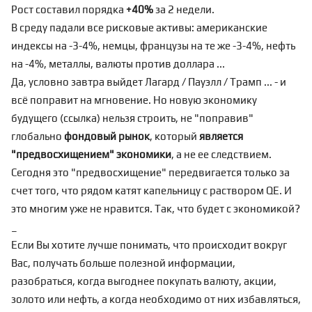
Рост составил порядка
+40%
за 2 недели.
В среду падали все рисковые активы: американские
индексы на -3-4%, немцы, французы на те же -3-4%, нефть
на -4%, металлы, валюты против доллара ...
Да, условно завтра выйдет Лагард / Пауэлл / Трамп ... - и
всё поправит на мгновение. Но новую экономику
будущего (
ссылка
) нельзя строить, не "поправив"
глобально
фондовый рынок
, который
является
"предвосхищением" экономики
, а не ее следствием.
Сегодня это "предвосхищение" передвигается только за
счет того, что рядом катят капельницу с раствором QE. И
это многим уже не нравится. Так, что будет с экономикой?
_
Если Вы хотите лучше понимать, что происходит вокруг
Вас, получать больше полезной информации,
разобраться, когда выгоднее покупать валюту, акции,
золото или нефть, а когда необходимо от них избавляться,