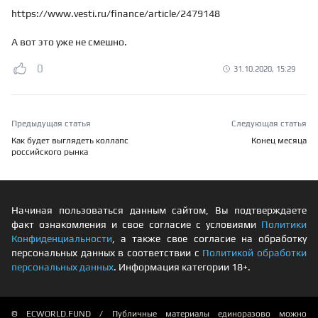
https://www.vesti.ru/finance/article/2479148
А вот это уже не смешно.
0
31.10.2020, 15:29
Предыдущая статья
Следующая статья
Как будет выглядеть коллапс
Конец месяца
российского рынка
Начиная пользоваться данным сайтом, Вы подтверждаете
факт ознакомления и свое согласие с условиями
Политики
Конфиденциальности
, а также свое согласие на обработку
персональных данных в соответствии с
Политикой обработки
персональных данных
. Информация категории 18+.
© ECWORLD.FUND / Публичные материалы единоразово можно