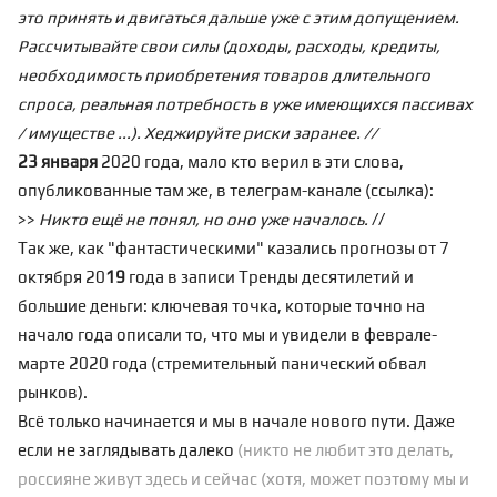
это принять и двигаться дальше уже с этим допущением.
Рассчитывайте свои силы (доходы, расходы, кредиты,
необходимость приобретения товаров длительного
спроса, реальная потребность в уже имеющихся пассивах
/ имуществе ...). Хеджируйте риски заранее. //
23 января
2020 года, мало кто верил в эти слова,
опубликованные там же, в телеграм-канале (
ссылка
):
>>
Никто ещё не понял, но оно уже началось.
//
Так же, как "фантастическими" казались прогнозы от 7
октября 20
19
года в записи
Тренды десятилетий и
большие деньги: ключевая точка
, которые точно на
начало года описали то, что мы и увидели в феврале-
марте 2020 года (стремительный панический обвал
рынков).
Всё только начинается и мы в начале нового пути. Даже
если не заглядывать далеко
(никто не любит это делать,
россияне живут здесь и сейчас (хотя, может поэтому мы и