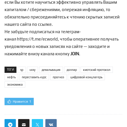
если Вы хотите научиться эффективно управлять Вашим
капиталом / сбережениями, опережая инфляцию, то
обязательно присоединяйтесь к чтению скрытых записей
нашего сайта по
ссылке
.
Не забудьте подписаться на телеграм-
канал
https://t.me/ecworld
, чтобы оперативнее получать
уведомления о новых записях на сайте — заходите и
нажимайте внизу канала кнопку
JOIN
.
ТЕГИ
sp
uvxy
девальвация
доллар
киотский протокол
нефть
переставить курс
прогноз
цифровой концлагерь
экономика
Нравится
1