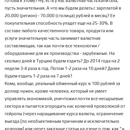
готовы к этому? Ну, есть у нас валютная часть капитала,
пусть значительная. А что мы будем делать с зарплатой в
20.000 (регион) - 70.000 (столица) рублей в месяц? Ее
покупательная способность упадет еще на 25-30%. В
составе любого качественного товара, продукта или
услуги значительную часть занимает валютная
составляющая, так как почти все технологии /
оборудование для их производства - зарубежные. На
сколько дней в Турцию будем ездить? До 2014 года на 2
недели 3-4 раза в год. Потом 1-2 раза на 10 дней? Далее
будем ездить 1-2 раза на 7 дней?
Кому, вообще, реальный обменный курс в 100 рублей за
доллар нужен, кроме человека, который не умеет
управлять экономикой, уничтожил почти все несырьевые
сектора и пытается огородить нас колючей проволокой от
гейропы (через наращивание курса валюты, ограничение
выезда [по необъективным причинам и исключительно
холопам] или через заказные статьи на дзене о том, как "
в