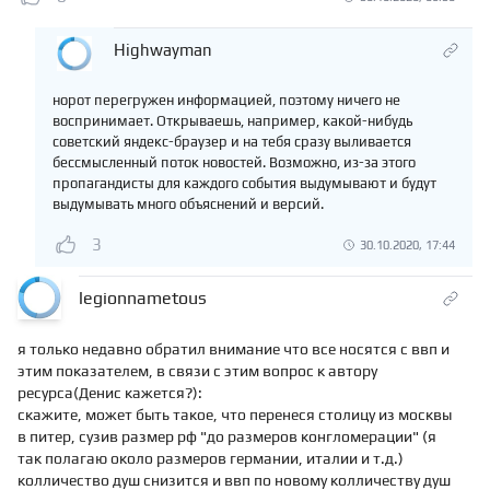
Highwayman
норот перегружен информацией, поэтому ничего не
воспринимает. Открываешь, например, какой-нибудь
советский яндекс-браузер и на тебя сразу выливается
бессмысленный поток новостей. Возможно, из-за этого
пропагандисты для каждого события выдумывают и будут
выдумывать много объяснений и версий.
3
30.10.2020, 17:44
legionnametous
я только недавно обратил внимание что все носятся с ввп и
этим показателем, в связи с этим вопрос к автору
ресурса(Денис кажется?):
скажите, может быть такое, что перенеся столицу из москвы
в питер, сузив размер рф "до размеров конгломерации" (я
так полагаю около размеров германии, италии и т.д.)
колличество душ снизится и ввп по новому колличеству душ