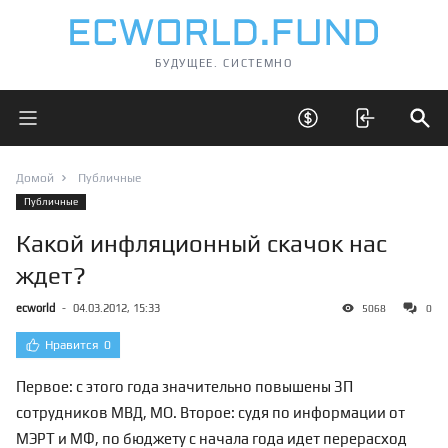
БУДУЩЕЕ. СИСТЕМНО
Открыть главное меню
Открыть скрытые 
Отк
Домой
Публичные
Публичные
Какой инфляционный скачок нас
ждет?
ecworld
-
04.03.2012, 15:33
5068
0
Нравится
0
Первое: с этого года значительно повышены ЗП
сотрудников МВД, МО. Второе: судя по информации от
МЭРТ и МФ, по бюджету с начала года идет перерасход