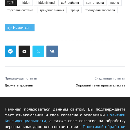
ТЕГИ
hidden
hiddenfriend
дейтрейдинг
контр-тренд
плечо
торговая система
трейдинг знания
тренд
трендовая торговля
Нравится
1
Предыдущая статья
Следующая статья
Держать уровень
Хороший темп правительства
Начиная пользоваться данным сайтом, Вы подтверждаете
факт ознакомления и свое согласие с условиями
Политики
Конфиденциальности
, а также свое согласие на обработку
персональных данных в соответствии с
Политикой обработки