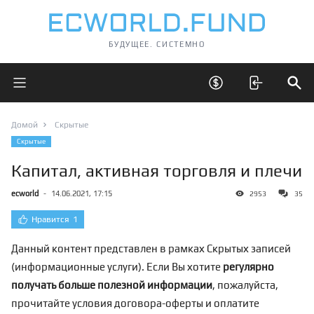
БУДУЩЕЕ. СИСТЕМНО
Открыть главное меню
Открыть скрытые 
Отк
Домой
Скрытые
Скрытые
Капитал, активная торговля и плечи
ecworld
-
14.06.2021, 17:15
2953
35
Нравится
1
Данный контент представлен в рамках Скрытых записей
(информационные услуги). Если Вы хотите
регулярно
получать больше полезной информации
, пожалуйста,
прочитайте условия договора-оферты и оплатите