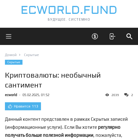
БУДУЩЕЕ. СИСТЕМНО
Открыть главное меню
Открыть скрытые 
Отк
Домой
Скрытые
Скрытые
Криптовалюты: необычный
сантимент
ecworld
-
05.02.2025, 01:52
2039
2
Нравится
113
Данный контент представлен в рамках Скрытых записей
(информационные услуги). Если Вы хотите
регулярно
получать больше полезной информации
, пожалуйста,