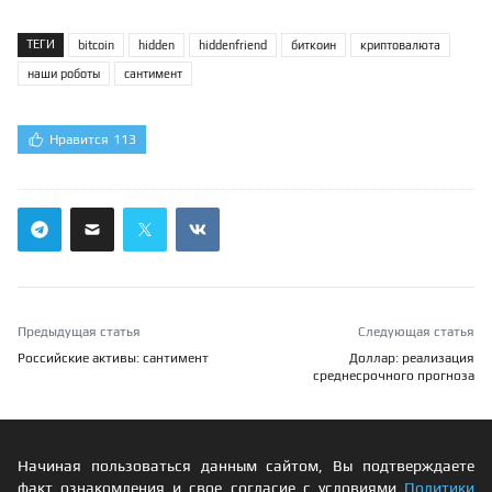
ТЕГИ
bitcoin
hidden
hiddenfriend
биткоин
криптовалюта
наши роботы
сантимент
Нравится
113
Предыдущая статья
Следующая статья
Российские активы: сантимент
Доллар: реализация
среднесрочного прогноза
Начиная пользоваться данным сайтом, Вы подтверждаете
факт ознакомления и свое согласие с условиями
Политики