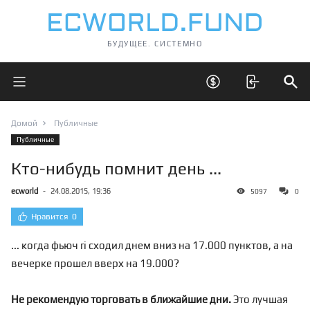
БУДУЩЕЕ. СИСТЕМНО
Открыть главное меню
Открыть скрытые 
Отк
Домой
Публичные
Публичные
Кто-нибудь помнит день ...
ecworld
-
24.08.2015, 19:36
5097
0
Нравится
0
... когда фьюч ri сходил днем вниз на 17.000 пунктов, а на
вечерке прошел вверх на 19.000?
Не рекомендую торговать в ближайшие дни.
Это лучшая