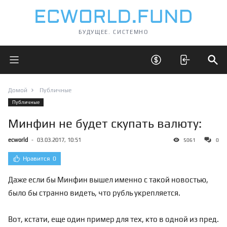
БУДУЩЕЕ. СИСТЕМНО
Открыть главное меню
Открыть скрытые 
Отк
Домой
Публичные
Публичные
Минфин не будет скупать валюту:
ecworld
-
03.03.2017, 10:51
5061
0
Нравится
0
Даже если бы Минфин вышел именно с такой новостью,
было бы странно видеть, что рубль укрепляется.
Вот, кстати, еще один пример для тех, кто в одной из пред.