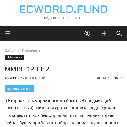
БУДУЩЕЕ. СИСТЕМНО
Открыть главное меню
Открыть скрытые 
Отк
Домой
Публичные
Публичные
ММВБ 1280: 2
ecworld
-
12.03.2014, 08:01
5017
0
Нравится
0
:) Вторая часть марлезонского балета. В предыдущий
заход (
ссылка
) набирали краткосрочно и среднесрочно.
Поскольку отскок был хороший, то и последнее отдали.
Сейчас будем пробовать набирать снова среднесрочно в