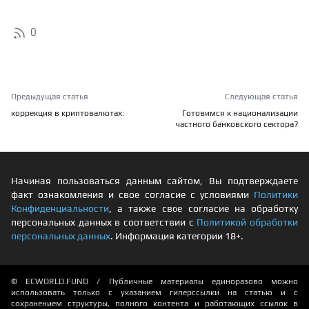
0
Предыдущая статья
Следующая статья
коррекция в криптовалютах:
Готовимся к национализации
частного банковского сектора?
Начиная пользоваться данным сайтом, Вы подтверждаете
факт ознакомления и свое согласие с условиями
Политики
Конфиденциальности
, а также свое согласие на обработку
персональных данных в соответствии с
Политикой обработки
персональных данных
. Информация категории 18+.
© ECWORLD.FUND / Публичные материалы единоразово можно
использовать только с указанием гиперссылки на статью и с
сохранением структуры, полного контента и работающих ссылок в