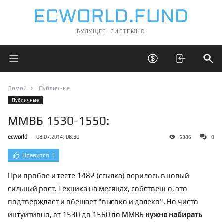
БУДУЩЕЕ. СИСТЕМНО
Открыть главное меню
Открыть скрытые 
Отк
Домой
Публичные
Публичные
ММВБ 1530-1550:
ecworld
-
08.07.2014, 08:30
5386
0
Нравится
1
При пробое и тесте 1482 (
ссылка
) верилось в новый
сильный рост. Техника на месяцах, собственно, это
подтверждает и обещает "высоко и далеко". Но чисто
интуитивно, от 1530 до 1560 по ММВБ
нужно набирать