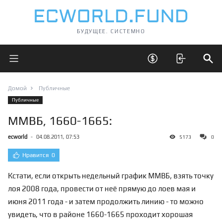
БУДУЩЕЕ. СИСТЕМНО
Открыть главное меню
Открыть скрытые 
Отк
Домой
Публичные
Публичные
ММВБ, 1660-1665:
ecworld
-
04.08.2011, 07:53
5173
0
Нравится
0
Кстати, если открыть недельный график ММВБ, взять точку
лоя 2008 года, провести от неё прямую до лоев мая и
июня 2011 года - и затем продолжить линию - то можно
увидеть, что в районе 1660-1665
проходит хорошая