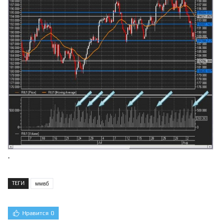
.
ТЕГИ
ммвб
Нравится
0