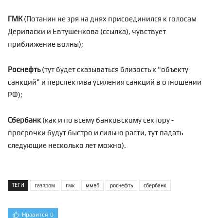
ГМК
(Потанин не зря на днях присоединился к голосам
Дерипаски и Евтушенкова (
ссылка
), чувствует
приближение волны);
Роснефть
(тут будет сказываться близость к "объекту
санкций" и перспектива усиления санкций в отношении
РФ);
Сбербанк
(как и по всему банковскому сектору -
просрочки будут быстро и сильно расти, тут падать
следующие несколько лет можно).
ТЕГИ
газпром
гмк
ммвб
роснефть
сбербанк
Нравится
0