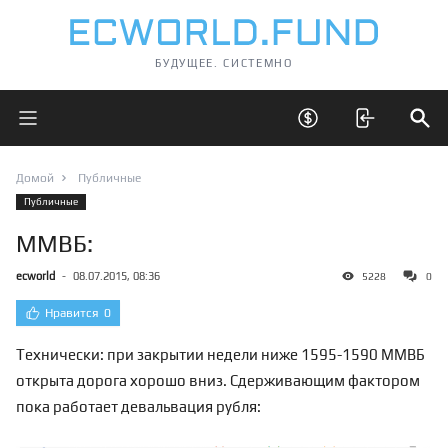
БУДУЩЕЕ. СИСТЕМНО
Открыть главное меню
Открыть скрытые 
Отк
Домой
Публичные
Публичные
ММВБ:
ecworld
-
08.07.2015, 08:36
5228
0
Нравится
0
Технически: при закрытии недели ниже 1595-1590 ММВБ
открыта дорога хорошо вниз. Сдерживающим фактором
пока работает девальвация рубля: