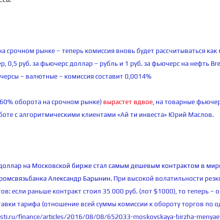
а срочном рынке – теперь комиссия вновь будет рассчитываться как 
, 0,5 руб. за фьючерс доллар – рубль и 1 руб. за фьючерс на нефть B
черсы – валютные – комиссия составит 0,0014%
 60% оборота на срочном рынке)
вырастет вдвое
, на товарные фьючер
боте с алгоритмическими клиентами «Ай ти инвеста» Юрий Маслов.
доллар на Московской бирже стал самым дешевым контрактом в мире
ромсвязьбанка Александр Барынин.
При высокой волатильности резко
в: если раньше контракт стоил 35 000 руб. (лот $1000), то теперь – о
авки тарифа (отношение всей суммы комиссии к обороту торгов по о
ti.ru/finance/articles/2016/08/08/652033-moskovskaya-birzha-menyaet