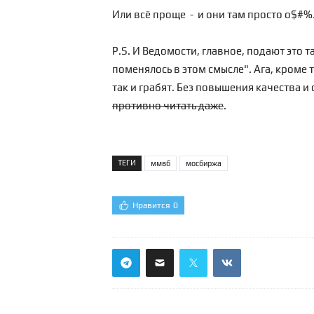
Или всё проще - и они там просто о$#%
P.S. И Ведомости, главное, подают это т
поменялось в этом смысле". Ага, кроме т
так и грабят. Без повышения качества и
противно читать даже
.
ТЕГИ
ммвб
мосбиржа
Нравится
0