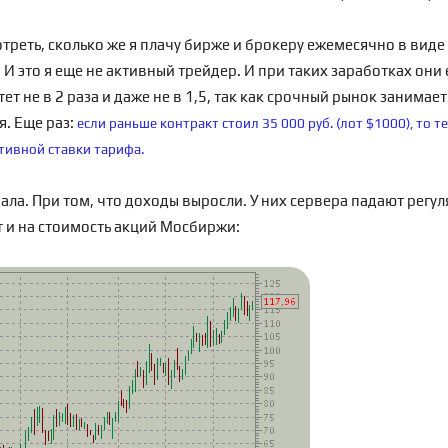
треть, сколько же я плачу бирже и брокеру ежемесячно в виде
! И это я еще не активный трейдер. И при таких заработках они
т не в 2 раза и даже не в 1,5, так как срочный рынок занимает
я. Еще раз:
если раньше контракт стоил 35 000 руб. (лот $1000), то те
тивной ставки тарифа.
ла. При том, что доходы выросли. У них сервера падают регул
т и на стоимость акций Мосбиржи: