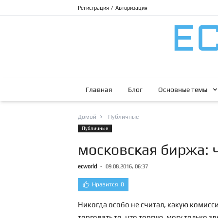
Регистрация
/
Авторизация
Главная
Блог
Основные темы
Домой
Публичные
Публичные
московская биржа: 
ecworld
-
09.08.2016, 06:37
Нравится
0
Никогда особо не считал, какую комисси
торговать то, что торгую, могу только зд