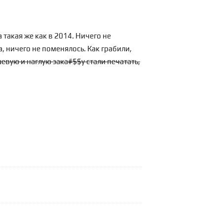
 такая же как в 2014. Ничего не
а, ничего не поменялось. Как грабили,
евую и наглую зака#$$у стали печатать,