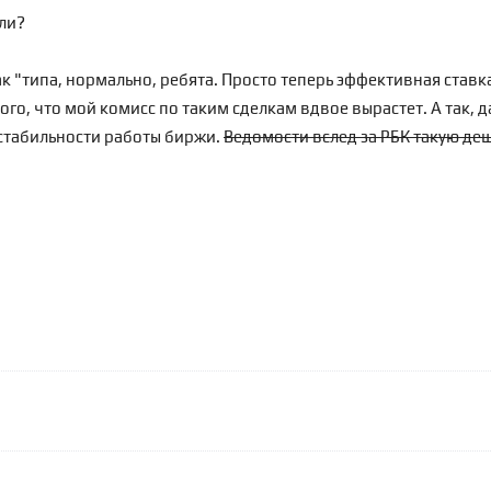
ли?
ак "типа, нормально, ребята. Просто теперь эффективная ставка
ого, что мой комисс по таким сделкам вдвое вырастет. А так, д
 стабильности работы биржи.
Ведомости вслед за РБК такую деш