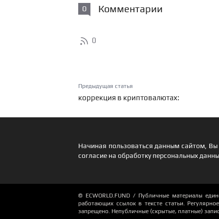
Комментарии
0
0
Предыдущая статья
коррекция в криптовалютах:
Начиная пользоваться данным сайтом, Вы 
согласие на обработку персональных данны
© ECWORLD.FUND / Публичные материалы единор
работающих ссылок в тексте статьи. Регулярное 
запрещено. Непубличные (скрытые, платные) запи