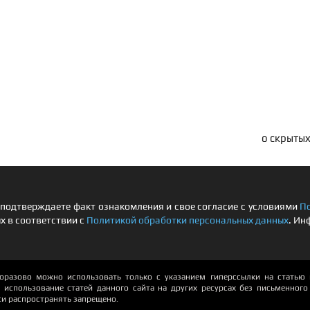
о скрытых
подтверждаете факт ознакомления и свое согласие с условиями
П
х в соответствии с
Политикой обработки персональных данных
. Ин
азово можно использовать только с указанием гиперссылки на статью и
использование статей данного сайта на других ресурсах без письменного р
си распространять запрещено.