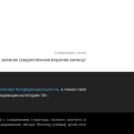
Следующая статья
 записях (закрепленная верхняя запись):
олитики Конфиденциальности
, а также свое
формация категории 18+.
 с сохранением структуры, полного контента и
азрешения автора (finrising [собака] gmail.com)