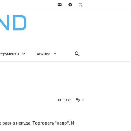
струменты
Важное
5137
0
 равно некуда. Торговать "надо". И