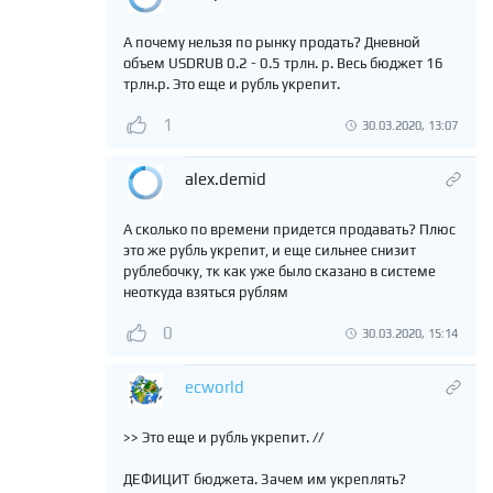
А почему нельзя по рынку продать? Дневной
объем USDRUB 0.2 - 0.5 трлн. р. Весь бюджет 16
трлн.р. Это еще и рубль укрепит.
1
30.03.2020, 13:07
alex.demid
А сколько по времени придется продавать? Плюс
это же рубль укрепит, и еще сильнее снизит
рублебочку, тк как уже было сказано в системе
неоткуда взяться рублям
0
30.03.2020, 15:14
ecworld
>> Это еще и рубль укрепит. //
ДЕФИЦИТ бюджета. Зачем им укреплять?