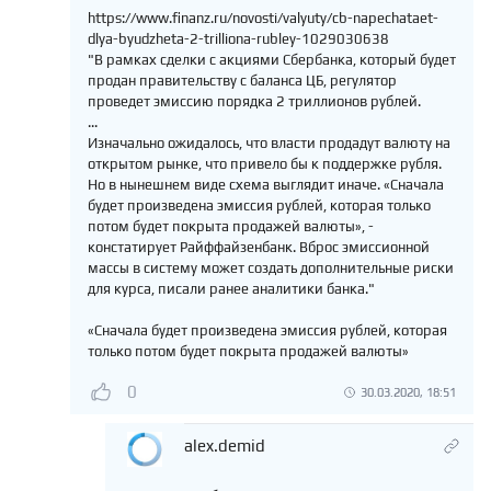
https://www.finanz.ru/novosti/valyuty/cb-napechataet-
dlya-byudzheta-2-trilliona-rubley-1029030638
"В рамках сделки с акциями Сбербанка, который будет
продан правительству с баланса ЦБ, регулятор
проведет эмиссию порядка 2 триллионов рублей.
...
Изначально ожидалось, что власти продадут валюту на
открытом рынке, что привело бы к поддержке рубля.
Но в нынешнем виде схема выглядит иначе. «Сначала
будет произведена эмиссия рублей, которая только
потом будет покрыта продажей валюты», -
констатирует Райффайзенбанк. Вброс эмиссионной
массы в систему может создать дополнительные риски
для курса, писали ранее аналитики банка."
«Сначала будет произведена эмиссия рублей, которая
только потом будет покрыта продажей валюты»
0
30.03.2020, 18:51
alex.demid