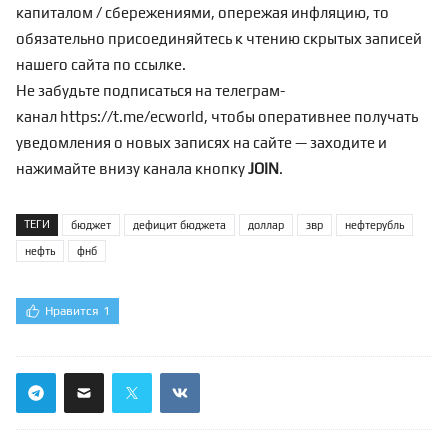
капиталом / сбережениями, опережая инфляцию, то
обязательно присоединяйтесь к чтению скрытых записей
нашего сайта по
ссылке
.
Не забудьте подписаться на телеграм-
канал
https://t.me/ecworld
, чтобы оперативнее получать
уведомления о новых записях на сайте — заходите и
нажимайте внизу канала кнопку
JOIN
.
ТЕГИ
бюджет
дефицит бюджета
доллар
звр
нефтерубль
нефть
фнб
Нравится
1