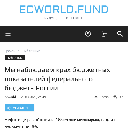
БУДУЩЕЕ. СИСТЕМНО
Открыть главное меню
Открыть скрытые 
Отк
Домой
Публичные
Публичные
Мы наблюдаем крах бюджетных
показателей федерального
бюджета России
ecworld
-
29.03.2020, 21:49
10090
20
Нравится
1
Нефть
еще раз
обновила
18-летние минимумы,
падая с
открытия на -8%.