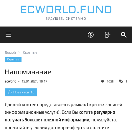
БУДУЩЕЕ. СИСТЕМНО
Открыть главное меню
Открыть скрытые 
Отк
Домой
Скрытые
Скрытые
Напоминание
ecworld
-
15.01.2024, 18:17
1025
1
Нравится
16
Данный контент представлен в рамках Скрытых записей
(информационные услуги). Если Вы хотите
регулярно
получать больше полезной информации
, пожалуйста,
прочитайте условия договора-оферты и оплатите