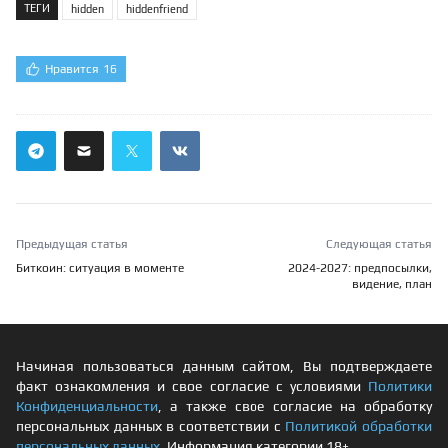
ТЕГИ
hidden
hiddenfriend
Нравится
16
Предыдущая статья
Следующая статья
Биткоин: ситуация в моменте
2024-2027: предпосылки,
видение, план
Начиная пользоваться данным сайтом, Вы подтверждаете
факт ознакомления и свое согласие с условиями
Политики
Конфиденциальности
, а также свое согласие на обработку
персональных данных в соответствии с
Политикой обработки
персональных данных
. Информация категории 18+.