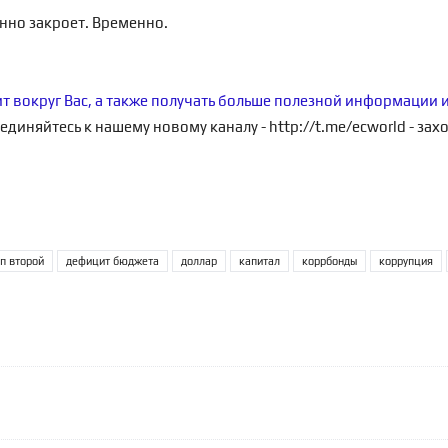
нно закроет. Временно.
ит вокруг Вас, а также получать больше полезной информации 
единяйтесь к нашему новому каналу -
http://t.me/ecworld
- зах
п второй
дефицит бюджета
доллар
капитал
коррбонды
коррупция