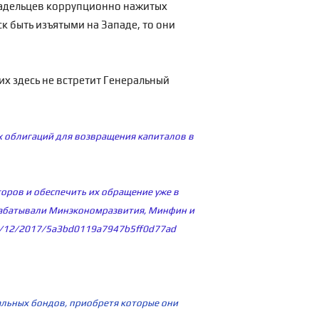
ладельцев коррупционно нажитых
к быть изъятыми на Западе, то они
 их здесь не встретит Генеральный
ых облигаций для возвращения капиталов в
оров и обеспечить их обращение уже в
орабатывали Минэкономразвития, Минфин и
21/12/2017/5a3bd0119a7947b5ff0d77ad
иальных бондов, приобретя которые они