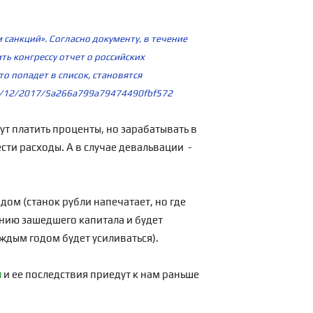
санкций». Согласно документу, в течение
ть конгрессу отчет о российских
о попадет в список, становятся
05/12/2017/5a266a799a79474490fbf572
ут платить проценты, но зарабатывать в
ести расходы. А в случае девальвации -
дом (станок рубли напечатает, но где
анию зашедшего капитала и будет
аждым годом будет усиливаться).
и
и ее последствия приедут к нам раньше