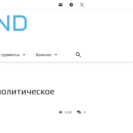
струменты
Важное
политическое
5330
0