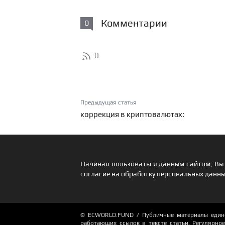
Комментарии
0
0
Предыдущая статья
коррекция в криптовалютах:
Начиная пользоваться данным сайтом, Вы 
согласие на обработку персональных данны
© ECWORLD.FUND / Публичные материалы единор
работающих ссылок в тексте статьи. Регулярное 