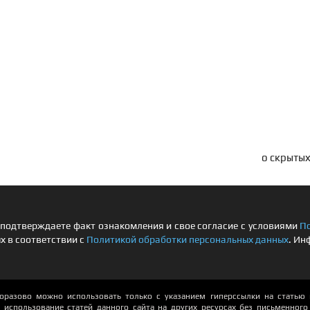
о скрытых
подтверждаете факт ознакомления и свое согласие с условиями
П
х в соответствии с
Политикой обработки персональных данных
. Ин
азово можно использовать только с указанием гиперссылки на статью и
использование статей данного сайта на других ресурсах без письменного р