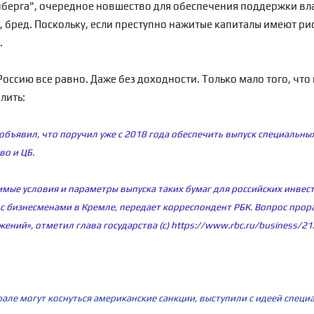
енберга", очередное новшество для обеспечения поддержки в
, бред. Поскольку, если преступно нажитые капиталы имеют рис
.
Россию все равно. Даже без доходности. Только мало того, что
лить:
объявил, что поручил уже с 2018 года обеспечить выпуск специальн
о и ЦБ.
ые условия и параметры выпуска таких бумаг для российских инвест
е с бизнесменами в Кремле, передает корреспондент РБК. Вопрос пр
жений», отметил глава государства (с)
https://www.rbc.ru/business/
рале могут коснуться американские санкции, выступили с идеей спец