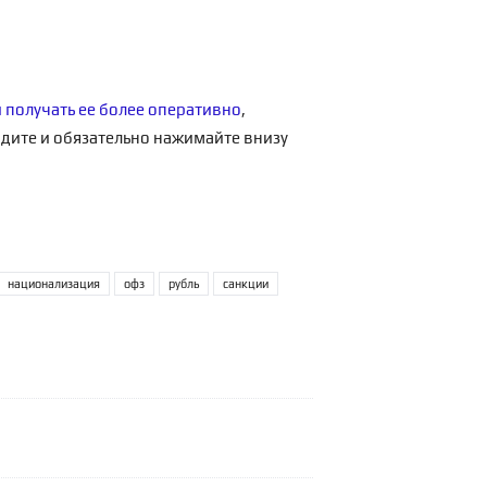
и получать ее более оперативно
,
одите и обязательно нажимайте внизу
национализация
офз
рубль
санкции