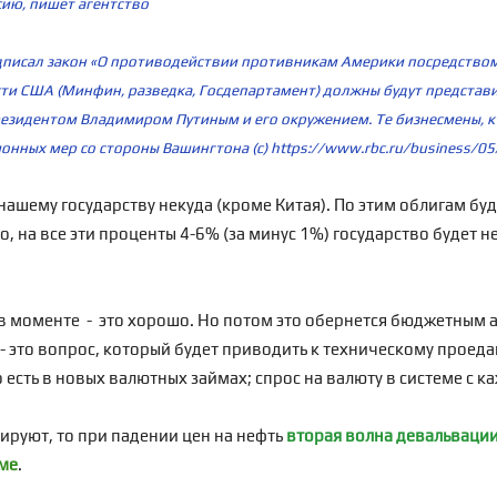
сию, пишет агентство
писал закон «О противодействии противникам Америки посредством 
асти США (Минфин, разведка, Госдепартамент) должны будут представи
резидентом Владимиром Путиным и его окружением. Те бизнесмены, кт
нных мер со стороны Вашингтона (c)
https://www.rbc.ru/business/
нашему государству некуда (кроме Китая). По этим облигам буд
о, на все эти проценты 4-6% (за минус 1%) государство будет н
 в моменте - это хорошо. Но потом это обернется бюджетным а
- это вопрос, который будет приводить к техническому проед
о есть в новых валютных займах; спрос на валюту в системе с к
зируют, то при падении цен на нефть
вторая волна девальваци
ме
.