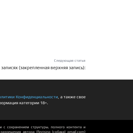
Следующая статья
 записях (закрепленная верхняя запись):
олитики Конфиденциальности
, а также свое
формация категории 18+.
 с сохранением структуры, полного контента и
азрешения автора (finrising [собака] gmail.com)