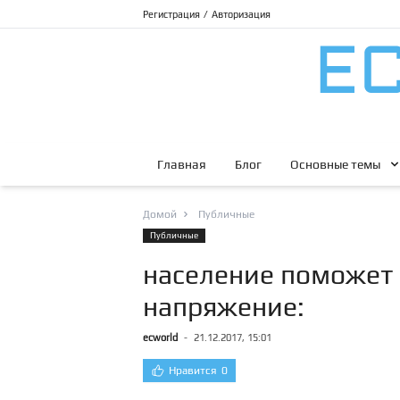
Регистрация
/
Авторизация
Главная
Блог
Основные темы
Домой
Публичные
Публичные
население поможет
напряжение:
ecworld
-
21.12.2017, 15:01
Нравится
0