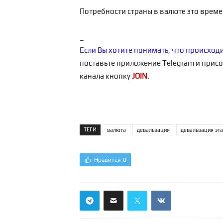
Потребности страны в валюте это време
_
Если Вы хотите понимать, что происход
поставьте приложение Telegram и присо
канала кнопку
JOIN
.
ТЕГИ
валюта
девальвация
девальвация эта
Нравится
0