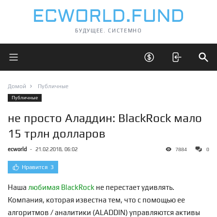
БУДУЩЕЕ. СИСТЕМНО
Открыть главное меню
Открыть скрытые 
Отк
Домой
Публичные
Публичные
не просто Аладдин: BlackRock мало
15 трлн долларов
ecworld
-
21.02.2018, 06:02
7884
0
Нравится
3
Наша
любимая BlackRock
не перестает удивлять.
Компания, которая известна тем, что с помощью ее
алгоритмов / аналитики (ALADDIN) управляются активы