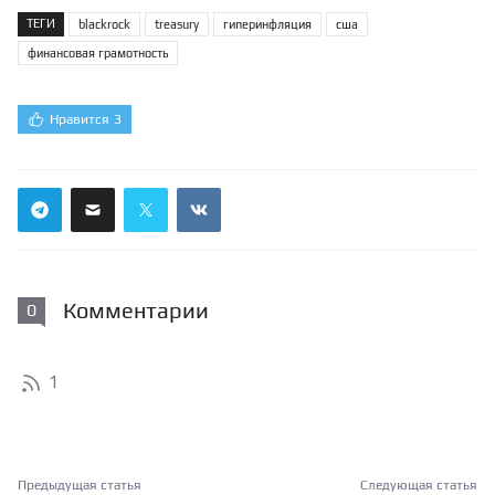
ТЕГИ
blackrock
treasury
гиперинфляция
сша
финансовая грамотность
Нравится
3
Комментарии
0
1
Предыдущая статья
Следующая статья