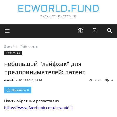
БУДУЩЕЕ. СИСТЕМНО
Открыть главное меню
Открыть скрытые 
Отк
Домой
Публичные
Публичные
небольшой "лайфхак" для
предпринимателей: патент
ecworld
-
08.11.2016, 19:24
5247
0
Нравится
0
Почти обратным репостом из
https://www.facebook.com/ecworld.lj