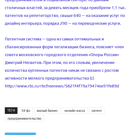
столичных властей, за девять месяцев года приобрели 1,1 тыс.
патентов на репетиторство, свыше 640 — на оказание услуг по
дизайну интерьера, порядка 290 — на переводческие услуги.
Патентная система — одна из самых оптимальных и
сбалансированных форм легализации бизнеса, поясняет член
совета московского городского отделения «Опоры России»
Дмитрий Несветов. При этом, по его словам, увеличение
количества купленных патентов никак не связано с ростом
активности мелкого предпринимательства (с)
http://www.rbc.ru/rbcfreenews/5821f4f79a79474ee91fe89d
ТЕГИ
54-фз
малый бизнес
онлайн-касса
патент
предпринимательство