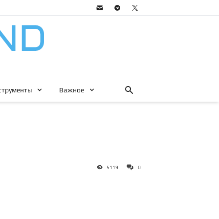
струменты
Важное
5119
0