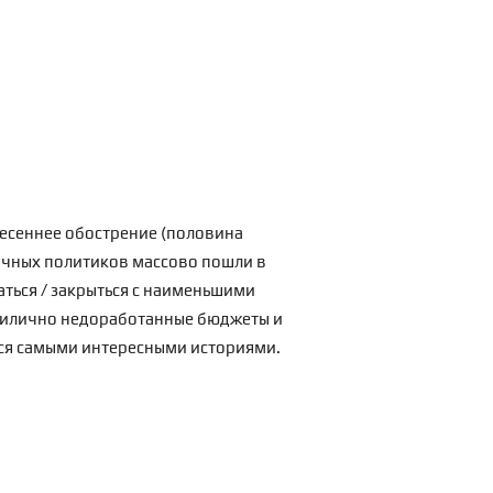
весеннее обострение (половина
ичных политиков массово пошли в
аться / закрыться с наименьшими
прилично недоработанные бюджеты и
ься самыми интересными историями.