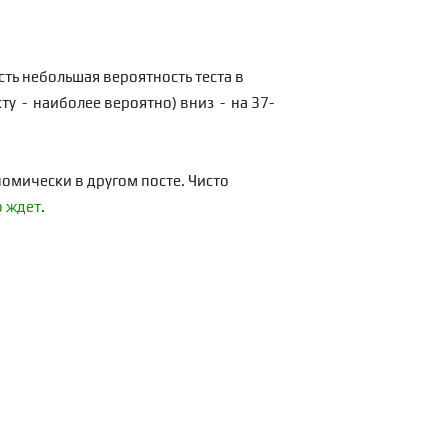
сть небольшая вероятность теста в
ту - наиболее вероятно) вниз - на 37-
номически в другом посте. Чисто
о ждет
.