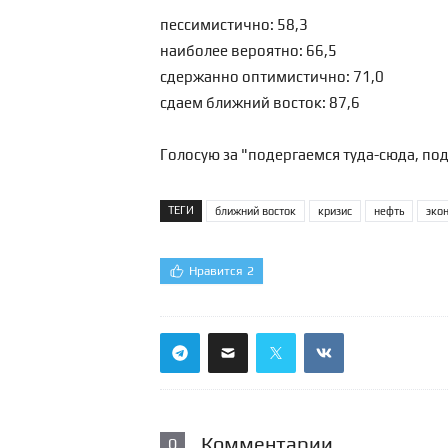
пессимистично: 58,3
наиболее вероятно: 66,5
сдержанно оптимистично: 71,0
сдаем ближний восток: 87,6
Голосую за "подергаемся туда-сюда, по
ТЕГИ
ближний восток
кризис
нефть
эко
Нравится
2
Комментарии
0