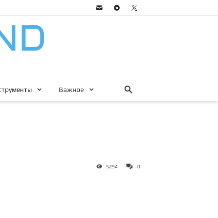
струменты
Важное
5294
0